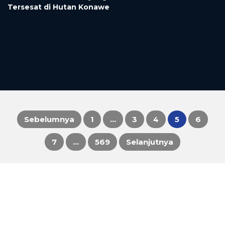
Tersesat di Hutan Konawe
Sebelumnya
1
…
3
4
5
6
Paginasi
7
…
569
Selanjutnya
pos