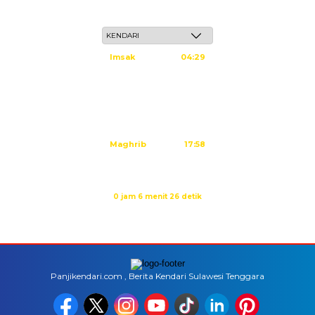
Sabtu, 23 Safar 1448 H / 08 Agustus 2026
Imsak
04:29
Subuh
04:39
Dzuhur
11:59
Ashar
15:20
Maghrib
17:58
Isya
19:09
Waktu sholat berikutnya dalam:
0 jam 6 menit 26 detik
Sumber: Kemenag
Panjikendari.com , Berita Kendari Sulawesi Tenggara