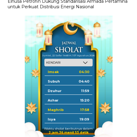
Elnusa Petrofin Dukung Standarisasi Armada Pertamina
untuk Perkuat Distribusi Energi Nasional
Jum'at, 22 Safar 1448 H / 07 Agustus 2026
Imsak
04:30
Subuh
04:40
Dzuhur
11:59
Ashar
15:20
Maghrib
17:58
Isya
19:09
Waktu sholat berikutnya dalam:
2 jam 36 menit 53 detik