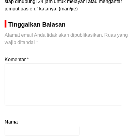
siap dihubungi 24 jam untuk melayani atau mengantar
jemput pasien,” katanya. (man/jie)
Tinggalkan Balasan
Alamat email Anda tidak akan dipublikasikan.
Ruas yang
wajib ditandai
*
Komentar
*
Nama