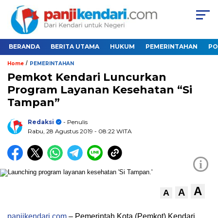
BERANDA
BERITA UTAMA
HUKUM
PEMERINTAHAN
PO
/
Home
PEMERINTAHAN
Pemkot Kendari Luncurkan
Program Layanan Kesehatan “Si
Tampan”
Redaksi
- Penulis
Rabu, 28 Agustus 2019
- 08:22 WITA
i
A
A
A
panjikendari.com
– Pemerintah Kota (Pemkot) Kendari,