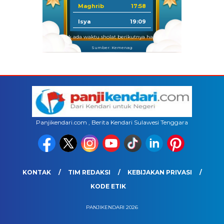
Maghrib
17:58
Isya
19:09
Tidak ada waktu sholat berikutnya hari ini.
Sumber: Kemenag
Panjikendari.com , Berita Kendari Sulawesi Tenggara
KONTAK
TIM REDAKSI
KEBIJAKAN PRIVASI
KODE ETIK
PANJIKENDARI 2026