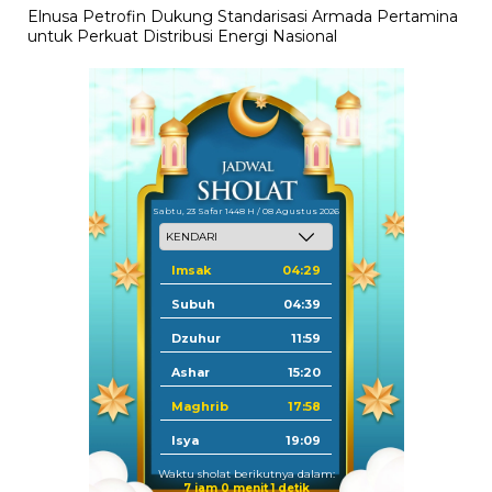
Elnusa Petrofin Dukung Standarisasi Armada Pertamina
untuk Perkuat Distribusi Energi Nasional
Sabtu, 23 Safar 1448 H / 08 Agustus 2026
Imsak
04:29
Subuh
04:39
Dzuhur
11:59
Ashar
15:20
Maghrib
17:58
Isya
19:09
Waktu sholat berikutnya dalam:
7 jam 0 menit 1 detik