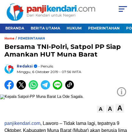
BERANDA
BERITA UTAMA
HUKUM
PEMERINTAHAN
PO
/
Home
PEMERINTAHAN
Bersama TNI-Polri, Satpol PP Siap
Amankan HUT Muna Barat
Redaksi
- Penulis
Minggu, 6 Oktober 2019
- 07:56 WITA
i
A
A
A
panjikendari.com
, Laworo – Tidak lama lagi, tepatnya 9
Oktober, Kabupaten Muna Barat (Mubar) akan berusia lima