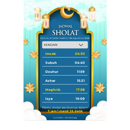
Kamis, 21 Safar 1448 H / 06 Agustus 2026
Imsak
04:30
Subuh
04:40
Dzuhur
11:59
Ashar
15:21
Maghrib
17:58
Isya
19:09
Waktu sholat berikutnya dalam:
3 jam 1 menit 25 detik
Sumber: Kemenag