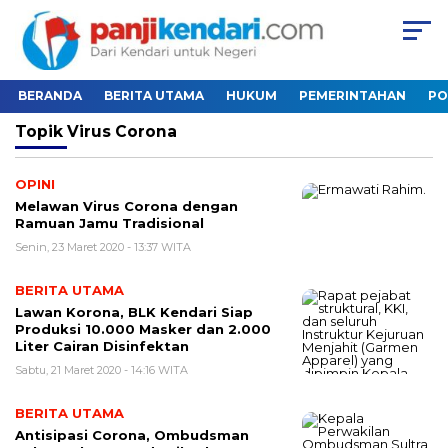
BERANDA
BERITA UTAMA
HUKUM
PEMERINTAHAN
PO
Topik
Virus Corona
OPINI
Melawan Virus Corona dengan
Ramuan Jamu Tradisional
Senin, 23 Maret 2020 - 13:37 WITA
BERITA UTAMA
Lawan Korona, BLK Kendari Siap
Produksi 10.000 Masker dan 2.000
Liter Cairan Disinfektan
Sabtu, 21 Maret 2020 - 14:16 WITA
BERITA UTAMA
Antisipasi Corona, Ombudsman