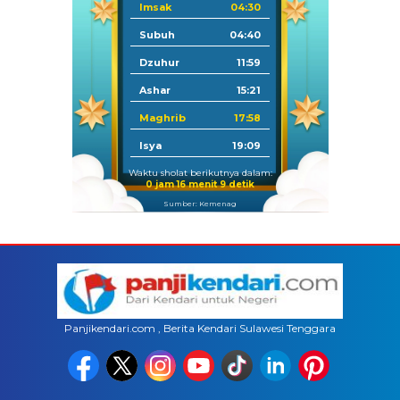
Imsak
04:30
Subuh
04:40
Dzuhur
11:59
Ashar
15:21
Maghrib
17:58
Isya
19:09
Waktu sholat berikutnya dalam:
0 jam 16 menit 9 detik
Sumber: Kemenag
Panjikendari.com , Berita Kendari Sulawesi Tenggara