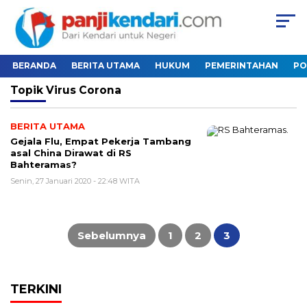
BERANDA
BERITA UTAMA
HUKUM
PEMERINTAHAN
PO
Topik
Virus Corona
BERITA UTAMA
Gejala Flu, Empat Pekerja Tambang
asal China Dirawat di RS
Bahteramas?
Senin, 27 Januari 2020 - 22:48 WITA
Paginasi
pos
Sebelumnya
1
2
3
TERKINI