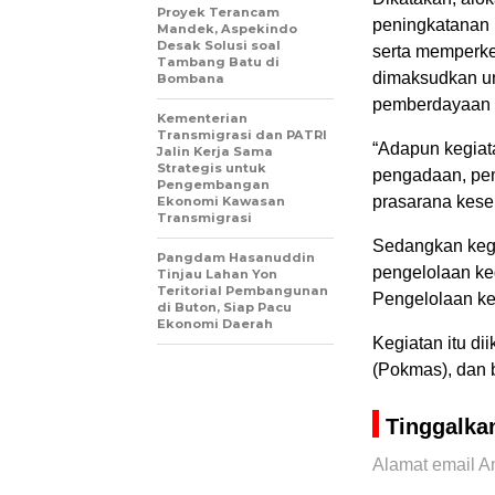
Proyek Terancam
peningkatanan 
Mandek, Aspekindo
Desak Solusi soal
serta memperke
Tambang Batu di
dimaksudkan un
Bombana
pemberdayaan m
Kementerian
Transmigrasi dan PATRI
“Adapun kegiat
Jalin Kerja Sama
Strategis untuk
pengadaan, pe
Pengembangan
prasarana kese
Ekonomi Kawasan
Transmigrasi
Sedangkan kegi
Pangdam Hasanuddin
pengelolaan ke
Tinjau Lahan Yon
Teritorial Pembangunan
Pengelolaan ke
di Buton, Siap Pacu
Ekonomi Daerah
Kegiatan itu d
(Pokmas), dan b
Tinggalka
Alamat email An