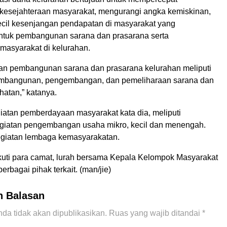
kesejahteraan masyarakat, mengurangi angka kemiskinan,
cil kesenjangan pendapatan di masyarakat yang
tuk pembangunan sarana dan prasarana serta
asyarakat di kelurahan.
an pembangunan sarana dan prasarana kelurahan meliputi
mbangunan, pengembangan, dan pemeliharaan sarana dan
hatan,” katanya.
atan pemberdayaan masyarakat kata dia, meliputi
giatan pengembangan usaha mikro, kecil dan menengah.
giatan lembaga kemasyarakatan.
iikuti para camat, lurah bersama Kepala Kelompok Masyarakat
erbagai pihak terkait. (man/jie)
n Balasan
da tidak akan dipublikasikan.
Ruas yang wajib ditandai
*