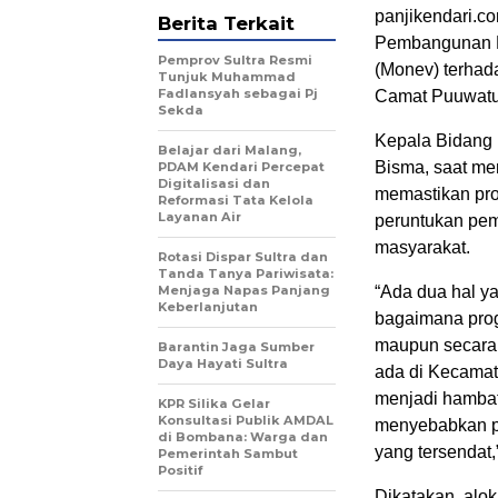
panjikendari.c
Berita Terkait
Pembangunan D
Pemprov Sultra Resmi
(Monev) terhad
Tunjuk Muhammad
Fadlansyah sebagai Pj
Camat Puuwatu,
Sekda
Kepala Bidang 
Belajar dari Malang,
Bisma, saat me
PDAM Kendari Percepat
Digitalisasi dan
memastikan pro
Reformasi Tata Kelola
Layanan Air
peruntukan pe
masyarakat.
Rotasi Dispar Sultra dan
Tanda Tanya Pariwisata:
Menjaga Napas Panjang
“Ada dua hal ya
Keberlanjutan
bagaimana prog
maupun secara 
Barantin Jaga Sumber
Daya Hayati Sultra
ada di Kecamat
menjadi hambat
KPR Silika Gelar
Konsultasi Publik AMDAL
menyebabkan pe
di Bombana: Warga dan
yang tersendat,
Pemerintah Sambut
Positif
Dikatakan, alo