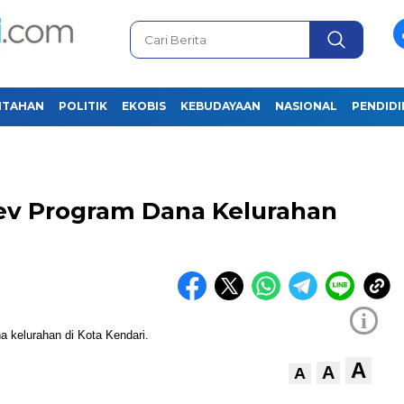
NTAHAN
POLITIK
EKOBIS
KEBUDAYAAN
NASIONAL
PENDID
ev Program Dana Kelurahan
i
A
A
A