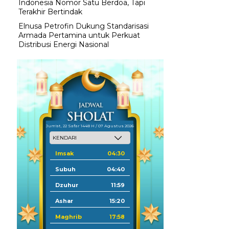
Indonesia Nomor Satu Berdoa, Tapi
Terakhir Bertindak
Elnusa Petrofin Dukung Standarisasi
Armada Pertamina untuk Perkuat
Distribusi Energi Nasional
Jum'at, 22 Safar 1448 H / 07 Agustus 2026
Imsak
04:30
Subuh
04:40
Dzuhur
11:59
Ashar
15:20
Maghrib
17:58