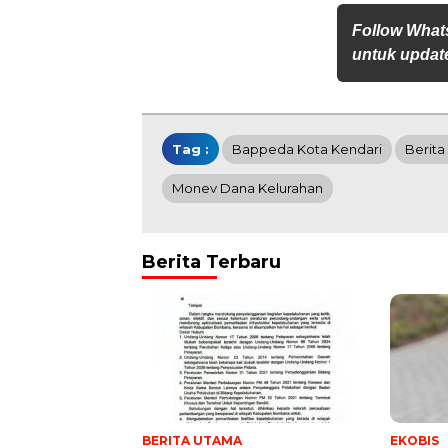
Follow What
untuk update
Tag :
Bappeda Kota Kendari
Berita
Monev Dana Kelurahan
Berita Terbaru
BERITA UTAMA
EKOBIS