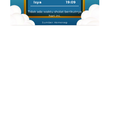
Isya
19:09
Tidak ada waktu sholat berikutnya
hari ini.
Sumber: Kemenag