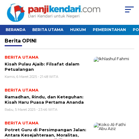
BERANDA
BERITA UTAMA
HUKUM
PEMERINTAHAN
PO
Berita
OPINI
BERITA UTAMA
Kisah Pulau Ajaib: Filsafat dalam
Petualangan
Kamis, 6 Maret 2025 - 21:48 WITA
BERITA UTAMA
Ramadhan, Rindu, dan Keteguhan:
Kisah Haru Puasa Pertama Ananda
Rabu, 5 Maret 2025 - 23:46 WITA
BERITA UTAMA
Potret Guru di Persimpangan Jalan:
Antara Kesejahteraan, Moralitas,