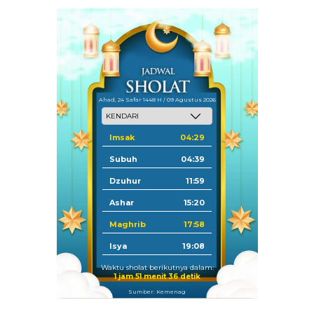
Ahad, 24 Safar 1448 H / 09 Agustus 2026
Imsak
04:29
Subuh
04:39
Dzuhur
11:59
Ashar
15:20
Maghrib
17:58
Isya
19:08
Waktu sholat berikutnya dalam:
1 jam 51 menit 35 detik
Sumber: Kemenag