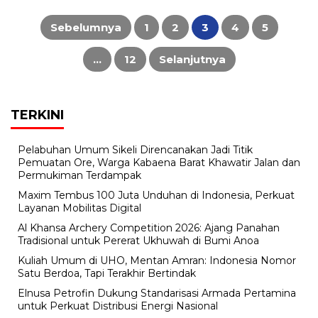
Paginasi
pos
Sebelumnya
1
2
3
4
5
…
12
Selanjutnya
TERKINI
Pelabuhan Umum Sikeli Direncanakan Jadi Titik
Pemuatan Ore, Warga Kabaena Barat Khawatir Jalan dan
Permukiman Terdampak
Maxim Tembus 100 Juta Unduhan di Indonesia, Perkuat
Layanan Mobilitas Digital
Al Khansa Archery Competition 2026: Ajang Panahan
Tradisional untuk Pererat Ukhuwah di Bumi Anoa
Kuliah Umum di UHO, Mentan Amran: Indonesia Nomor
Satu Berdoa, Tapi Terakhir Bertindak
Elnusa Petrofin Dukung Standarisasi Armada Pertamina
untuk Perkuat Distribusi Energi Nasional