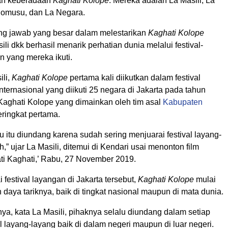
kan keberadaan
Kaghati Kolope
. Mereka adalah La Masili, La
Pomusu, dan La Negara.
ung jawab yang besar dalam melestarikan
Kaghati Kolope
ili dkk berhasil menarik perhatian dunia melalui festival-
an yang mereka ikuti.
ili,
Kaghati Kolope
pertama kali diikutkan dalam festival
nternasional yang diikuti 25 negara di Jakarta pada tahun
 Kaghati Kolope yang dimainkan oleh tim asal
Kabupaten
ringkat pertama.
u itu diundang karena sudah sering menjuarai festival layang-
h,” ujar La Masili, ditemui di Kendari usai menonton film
ti Kaghati,’ Rabu, 27 November 2019.
 festival layangan di Jakarta tersebut,
Kaghati Kolope
mulai
daya tariknya, baik di tingkat nasional maupun di mata dunia.
ya, kata La Masili, pihaknya selalu diundang dalam setiap
al layang-layang baik di dalam negeri maupun di luar negeri.