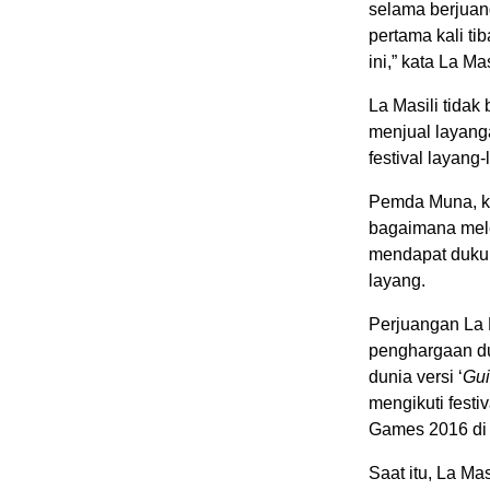
selama berju
pertama kali ti
ini,” kata La M
La Masili tida
menjual layang
festival layang
Pemda Muna, ka
bagaimana mele
mendapat dukun
layang.
Perjuangan La M
penghargaan du
dunia versi ‘
Gui
mengikuti festi
Games 2016 di 
Saat itu, La Ma