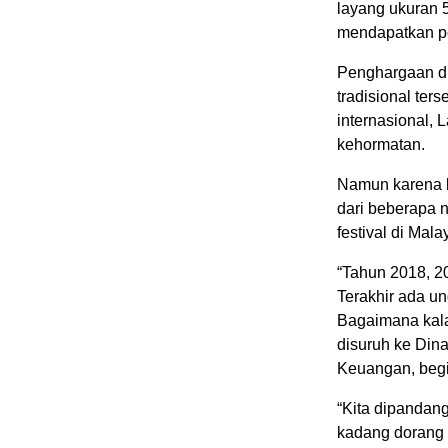
layang ukuran 5
mendapatkan p
Penghargaan d
tradisional ter
internasional, 
kehormatan.
Namun karena k
dari beberapa 
festival di Mal
“Tahun 2018, 201
Terakhir ada un
Bagaimana kala
disuruh ke Dina
Keuangan, begit
“Kita dipandang
kadang dorang (