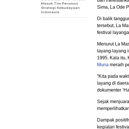
dan melestari
Masuk Tim Perumus
Sima, La Ode 
Strategi Kebudayaan
Indonesia
Di balik tangg
tersebut, La Mas
festival layang
Menurut La Mas
layang-layang i
1995. Kala itu,
Muna
meraih pe
“Kita pada wakt
layang di daera
dokumenter ‘Ha
Sejak menjuarai
memperlihatkan 
Dampak positifn
kegiatan festiv