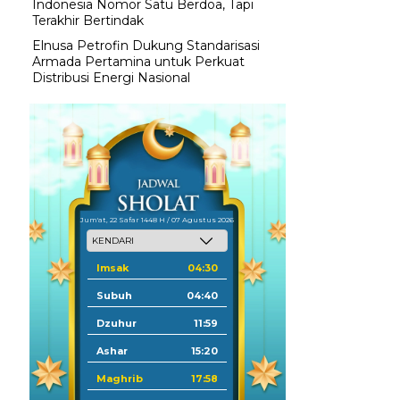
Indonesia Nomor Satu Berdoa, Tapi
Terakhir Bertindak
Elnusa Petrofin Dukung Standarisasi
Armada Pertamina untuk Perkuat
Distribusi Energi Nasional
Jum'at, 22 Safar 1448 H / 07 Agustus 2026
Imsak
04:30
Subuh
04:40
Dzuhur
11:59
Ashar
15:20
Maghrib
17:58