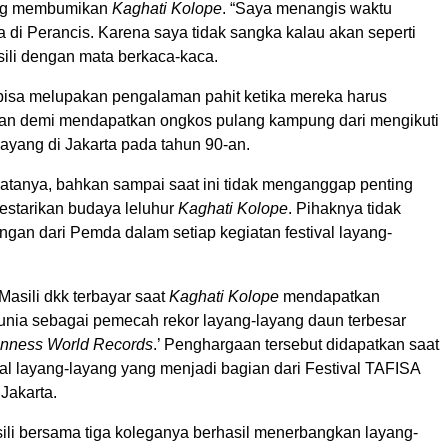
ang membumikan
Kaghati Kolope
. “Saya menangis waktu
ba di Perancis. Karena saya tidak sangka kalau akan seperti
asili dengan mata berkaca-kaca.
k bisa melupakan pengalaman pahit ketika mereka harus
an demi mendapatkan ongkos pulang kampung dari mengikuti
-layang di Jakarta pada tahun 90-an.
tanya, bahkan sampai saat ini tidak menganggap penting
starikan budaya leluhur
Kaghati Kolope
. Pihaknya tidak
gan dari Pemda dalam setiap kegiatan festival layang-
asili dkk terbayar saat
Kaghati Kolope
mendapatkan
nia sebagai pemecah rekor layang-layang daun terbesar
nness World Records
.’ Penghargaan tersebut didapatkan saat
val layang-layang yang menjadi bagian dari Festival TAFISA
Jakarta.
sili bersama tiga koleganya berhasil menerbangkan layang-