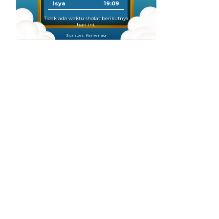
Isya
19:09
Tidak ada waktu sholat berikutnya
hari ini.
Sumber: Kemenag