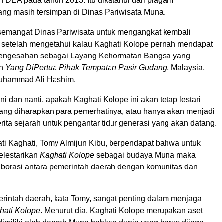
EA pada tahun 2013. Itu dikatahui dari piagam
ng masih tersimpan di Dinas Pariwisata Muna.
 semangat Dinas Pariwisata untuk mengangkat kembali
setelah mengetahui kalau Kaghati Kolope pernah mendapat
engesahan sebagai Layang Kehormatan Bangsa yang
eh
Yang DiPertua Pihak Tempatan Pasir Gudang
, Malaysia,
Muhammad Ali Hashim.
i dan nanti, apakah Kaghati Kolope ini akan tetap lestari
ng diharapkan para pemerhatinya, atau hanya akan menjadi
rita sejarah untuk pengantar tidur generasi yang akan datang.
ati Kaghati, Tomy Almijun Kibu, berpendapat bahwa untuk
elestarikan
Kaghati Kolope
sebagai budaya Muna maka
aborasi antara pemerintah daerah dengan komunitas dan
intah daerah, kata Tomy, sangat penting dalam menjaga
hati Kolope
. Menurut dia, Kaghati Kolope merupakan aset