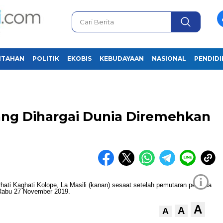
NTAHAN
POLITIK
EKOBIS
KEBUDAYAAN
NASIONAL
PENDID
ang Dihargai Dunia Diremehkan
i
A
A
A