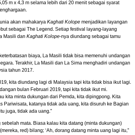
,05 m x 4,3 m selama lebih dari 20 menit sebagai syarat
enghargaan.
unia akan mahakarya
Kaghati Kolope
menjadikan layangan
sebut sebagai The Legend. Setiap festival layang-layang
La Masili dan
Kaghati Kolope
-nya diundang sebagai tamu
eterbatasan biaya, La Masili tidak bisa memenuhi undangan
negara. Terakhir, La Masili dan La Sima menghadiri undangan
aysia tahun 2017.
9, kita diundang lagi di Malaysia tapi kita tidak bisa ikut lagi.
dangan bulan Februari 2019, tapi kita tidak ikut mi.
u kita minta dukungan dari Pemda, kita dipingpong. Kita
s Pariwisata, katanya tidak ada uang, kita disuruh ke Bagian
u juga, tidak ada uang.”
 sebelah mata. Biasa kalau kita datang (minta dukungan)
mereka, red) bilang; ‘Ah, dorang datang minta uang lagi itu,”