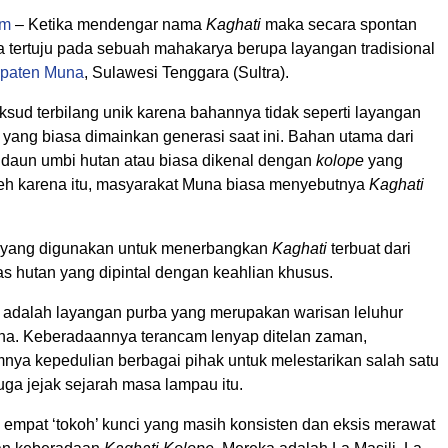
om
– Ketika mendengar nama
Kaghati
maka secara spontan
ta tertuju pada sebuah mahakarya berupa layangan tradisional
paten Muna
, Sulawesi Tenggara (Sultra).
sud terbilang unik karena bahannya tidak seperti layangan
ang biasa dimainkan generasi saat ini. Bahan utama dari
daun umbi hutan atau biasa dikenal dengan
kolope
yang
leh karena itu, masyarakat Muna biasa menyebutnya
Kaghati
i yang digunakan untuk menerbangkan
Kaghati
terbuat dari
s hutan yang dipintal dengan keahlian khusus.
adalah layangan purba yang merupakan warisan leluhur
a. Keberadaannya terancam lenyap ditelan zaman,
nya kepedulian berbagai pihak untuk melestarikan salah satu
 juga jejak sejarah masa lampau itu.
 empat ‘tokoh’ kunci yang masih konsisten dan eksis merawat