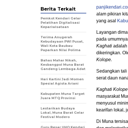
panjikendari.c
Berita Terkait
alam pikiran ki
Pemkot Kendari Gelar
yang asal
Kabu
Pelatihan Digitalisasi
Kepariwisataan
Layangan dimak
Terima Anugerah
pada umumnya y
Kebudayaan PWI Pusat,
Kaghati
adalah 
Wali Kota Baubau
Paparkan Nilai Polima
dikeringkan. O
Kolope.
Bahas Mahar Nikah,
Kesbangpol Muna Barat
Gandeng Lembaga Adat
Sedangkan tal
serat daun nana
Hari Kartini Jadi Momen
Spesial Agista Ariani
Kaghati Kolope
Kabupaten Muna Target
masyarakat Mun
Juara MTQ Provinsi
menyusul minim
Lestarikan Budaya
kearifan lokal,
Lokal, Muna Barat Gelar
Festival Modero
Di Muna tersisa
Guru Besar UHO Kendari