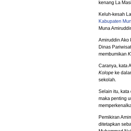
kenang La Masil
Keluh-kesah La 
Kabupaten Mu
Muna Amiruddi
Amiruddin Ako 
Dinas Pariwisa
membumikan
K
Caranya, kata 
Kolope
ke dalam
sekolah.
Selain itu, kata
maka penting un
memperkenalka
Pemikiran Amiru
ditetapkan seb