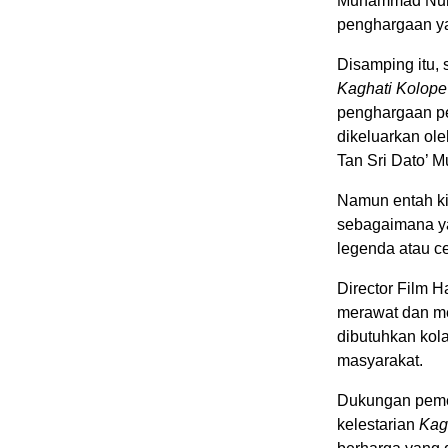
Muhammad Nuh D
penghargaan ya
Disamping itu,
Kaghati Kolope
penghargaan p
dikeluarkan ol
Tan Sri Dato’ 
Namun entah kin
sebagaimana ya
legenda atau ce
Director Film H
merawat dan m
dibutuhkan kol
masyarakat.
Dukungan pemer
kelestarian
Kag