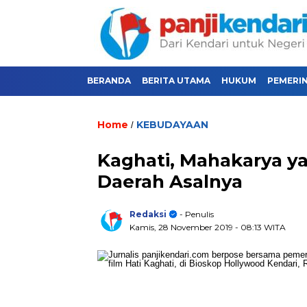
BERANDA
BERITA UTAMA
HUKUM
PEMERI
Home
KEBUDAYAAN
/
Kaghati, Mahakarya y
Daerah Asalnya
Redaksi
- Penulis
Kamis, 28 November 2019
- 08:13 WITA