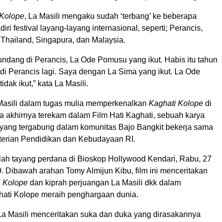
 Kolope
, La Masili mengaku sudah ‘terbang’ ke beberapa
ri festival layang-layang internasional, seperti; Perancis,
 Thailand, Singapura, dan Malaysia.
undang di Perancis, La Ode Pomusu yang ikut. Habis itu tahun
di Perancis lagi. Saya dengan La Sima yang ikut. La Ode
dak ikut,” kata La Masili.
Masili dalam tugas mulia memperkenalkan
Kaghati Kolope
di
a akhirnya terekam dalam Film Hati Kaghati, sebuah karya
yang tergabung dalam komunitas Bajo Bangkit bekerja sama
erian Pendidikan dan Kebudayaan RI.
elah tayang perdana di Bioskop Hollywood Kendari, Rabu, 27
 Dibawah arahan Tomy Almijun Kibu, film ini menceritakan
i Kolope
dan kiprah perjuangan La Masili dkk dalam
ati Kolope meraih penghargaan dunia.
 La Masili menceritakan suka dan duka yang dirasakannya