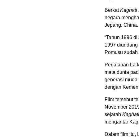
Berkat
Kaghati
negara menghadi
Jepang, China,
“Tahun 1996 di
1997 diundang 
Pomusu sudah ti
Perjalanan La 
mata dunia pad
generasi muda 
dengan Kement
Film tersebut t
November 2019.
sejarah
Kaghat
mengantar Kagh
Dalam film itu,