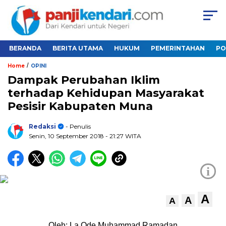
BERANDA
BERITA UTAMA
HUKUM
PEMERINTAHAN
PO
/
Home
OPINI
Dampak Perubahan Iklim
terhadap Kehidupan Masyarakat
Pesisir Kabupaten Muna
Redaksi
- Penulis
Senin, 10 September 2018
- 21:27 WITA
i
A
A
A
Oleh: La Ode Muhammad Ramadan