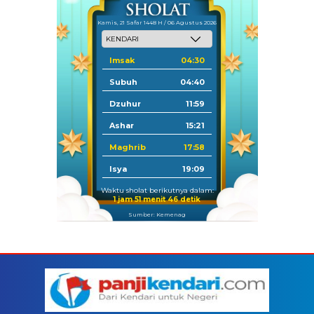
Kamis, 21 Safar 1448 H / 06 Agustus 2026
Imsak
04:30
Subuh
04:40
Dzuhur
11:59
Ashar
15:21
Maghrib
17:58
Isya
19:09
Waktu sholat berikutnya dalam:
1 jam 51 menit 46 detik
Sumber: Kemenag