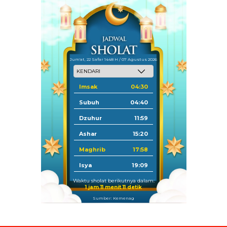
Jum'at, 22 Safar 1448 H / 07 Agustus 2026
Imsak
04:30
Subuh
04:40
Dzuhur
11:59
Ashar
15:20
Maghrib
17:58
Isya
19:09
Waktu sholat berikutnya dalam:
1 jam 11 menit 10 detik
Sumber: Kemenag