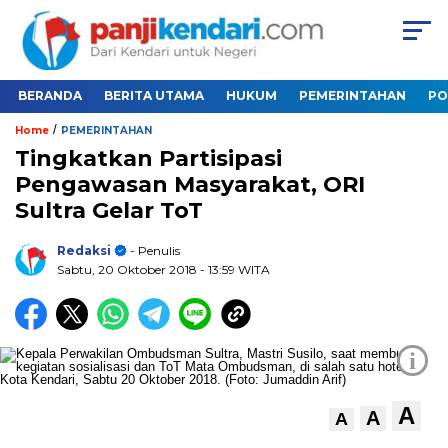
BERANDA
BERITA UTAMA
HUKUM
PEMERINTAHAN
PO
/
Home
PEMERINTAHAN
Tingkatkan Partisipasi
Pengawasan Masyarakat, ORI
Sultra Gelar ToT
Redaksi
- Penulis
Sabtu, 20 Oktober 2018
- 13:59 WITA
i
A
A
A