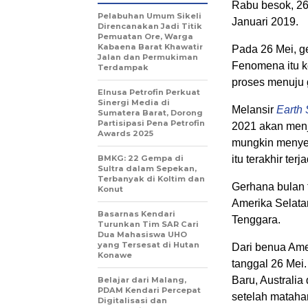
Rabu besok, 26 
Pelabuhan Umum Sikeli
Januari 2019.
Direncanakan Jadi Titik
Pemuatan Ore, Warga
Kabaena Barat Khawatir
Pada 26 Mei, ge
Jalan dan Permukiman
Fenomena itu k
Terdampak
proses menuju 
Elnusa Petrofin Perkuat
Sinergi Media di
Melansir
Earth 
Sumatera Barat, Dorong
Partisipasi Pena Petrofin
2021 akan menj
Awards 2025
mungkin menyeb
BMKG: 22 Gempa di
itu terakhir te
Sultra dalam Sepekan,
Terbanyak di Koltim dan
Gerhana bulan to
Konut
Amerika Selatan
Basarnas Kendari
Tenggara.
Turunkan Tim SAR Cari
Dua Mahasiswa UHO
yang Tersesat di Hutan
Dari benua Amer
Konawe
tanggal 26 Mei.
Baru, Australia
Belajar dari Malang,
PDAM Kendari Percepat
setelah mataha
Digitalisasi dan