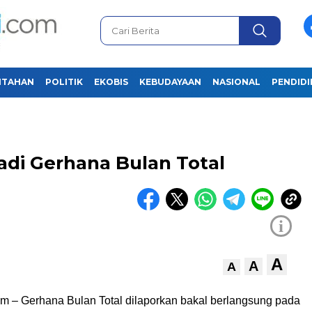
NTAHAN
POLITIK
EKOBIS
KEBUDAYAAN
NASIONAL
PENDID
adi Gerhana Bulan Total
i
A
A
A
om – Gerhana Bulan Total dilaporkan bakal berlangsung pada