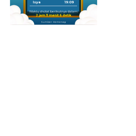
Isya
19:09
Waktu sholat berikutnya dalam:
2 jam 11 menit 6 detik
Sumber: Kemenag