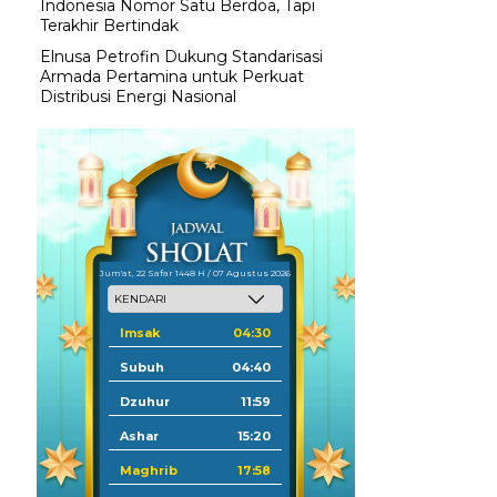
Indonesia Nomor Satu Berdoa, Tapi
Terakhir Bertindak
Elnusa Petrofin Dukung Standarisasi
Armada Pertamina untuk Perkuat
Distribusi Energi Nasional
Jum'at, 22 Safar 1448 H / 07 Agustus 2026
Imsak
04:30
Subuh
04:40
Dzuhur
11:59
Ashar
15:20
Maghrib
17:58