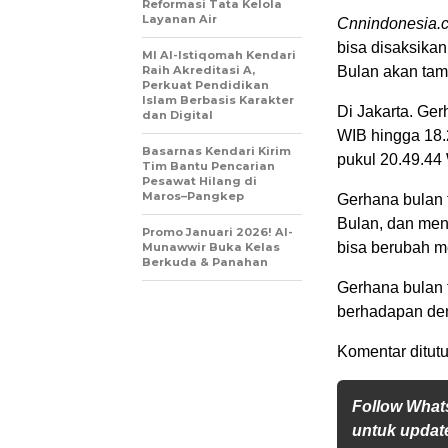
Reformasi Tata Kelola
Layanan Air
Cnnindonesia.
bisa disaksikan
MI Al-Istiqomah Kendari
Raih Akreditasi A,
Bulan akan tam
Perkuat Pendidikan
Islam Berbasis Karakter
Di Jakarta. Ger
dan Digital
WIB hingga 18.2
Basarnas Kendari Kirim
pukul 20.49.44
Tim Bantu Pencarian
Pesawat Hilang di
Maros–Pangkep
Gerhana bulan t
Bulan, dan menu
Promo Januari 2026! Al-
bisa berubah m
Munawwir Buka Kelas
Berkuda & Panahan
Gerhana bulan t
berhadapan deng
Komentar ditutu
Follow What
untuk update