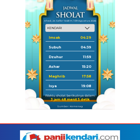
Ahad, 24 Safar 1448 H / 09 Agustus 2026
Imsak
04:29
Subuh
04:39
Dzuhur
11:59
Ashar
15:20
Maghrib
17:58
Isya
19:08
Waktu sholat berikutnya dalam:
3 jam 48 menit 5 detik
Sumber: Kemenag