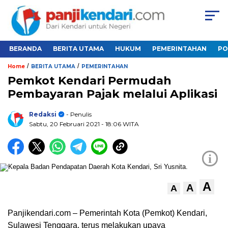
BERANDA
BERITA UTAMA
HUKUM
PEMERINTAHAN
PO
/
/
Home
BERITA UTAMA
PEMERINTAHAN
Pemkot Kendari Permudah
Pembayaran Pajak melalui Aplikasi
Redaksi
- Penulis
Sabtu, 20 Februari 2021
- 18:06 WITA
i
A
A
A
Panjikendari.com – Pemerintah Kota (Pemkot) Kendari,
Sulawesi Tenggara, terus melakukan upaya