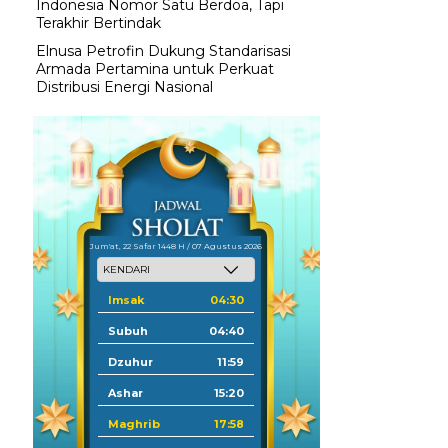
Indonesia Nomor Satu Berdoa, Tapi
Terakhir Bertindak
Elnusa Petrofin Dukung Standarisasi
Armada Pertamina untuk Perkuat
Distribusi Energi Nasional
Jum'at, 22 Safar 1448 H / 07 Agustus 2026
Imsak
04:30
Subuh
04:40
Dzuhur
11:59
Ashar
15:20
Maghrib
17:58