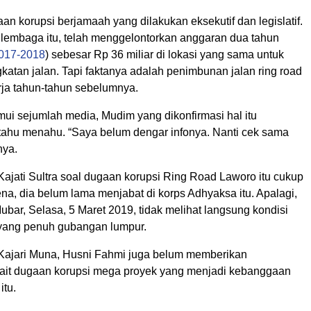
an korupsi berjamaah yang dilakukan eksekutif dan legislatif.
lembaga itu, telah menggelontorkan anggaran dua tahun
017-2018
) sebesar Rp 36 miliar di lokasi yang sama untuk
katan jalan. Tapi faktanya adalah penimbunan jalan ring road
rja tahun-tahun sebelumnya.
mui sejumlah media, Mudim yang dikonfirmasi hal itu
tahu menahu. “Saya belum dengar infonya. Nanti cek sama
nya.
Kajati Sultra soal dugaan korupsi Ring Road Laworo itu cukup
na, dia belum lama menjabat di korps Adhyaksa itu. Apalagi,
Mubar, Selasa, 5 Maret 2019, tidak melihat langsung kondisi
d yang penuh gubangan lumpur.
 Kajari Muna, Husni Fahmi juga belum memberikan
kait dugaan korupsi mega proyek yang menjadi kebanggaan
itu.