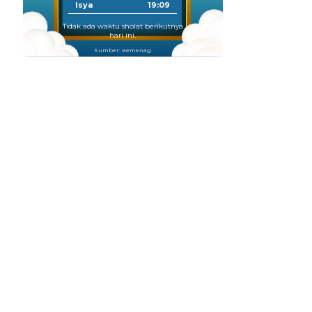
Isya
19:09
Tidak ada waktu sholat berikutnya
hari ini.
Sumber: Kemenag