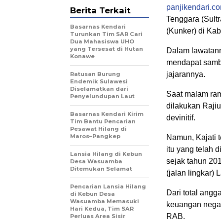
panjikendari.c
Berita Terkait
Tenggara (Sultr
Basarnas Kendari
(Kunker) di Ka
Turunkan Tim SAR Cari
Dua Mahasiswa UHO
yang Tersesat di Hutan
Dalam lawatann
Konawe
mendapat sambu
jajarannya.
Ratusan Burung
Endemik Sulawesi
Diselamatkan dari
Saat malam ram
Penyelundupan Laut
dilakukan Raji
Basarnas Kendari Kirim
devinitif.
Tim Bantu Pencarian
Pesawat Hilang di
Maros–Pangkep
Namun, Kajati 
itu yang telah 
Lansia Hilang di Kebun
sejak tahun 20
Desa Wasuamba
Ditemukan Selamat
(jalan lingkar)
Pencarian Lansia Hilang
Dari total angg
di Kebun Desa
Wasuamba Memasuki
keuangan negar
Hari Kedua, Tim SAR
RAB.
Perluas Area Sisir