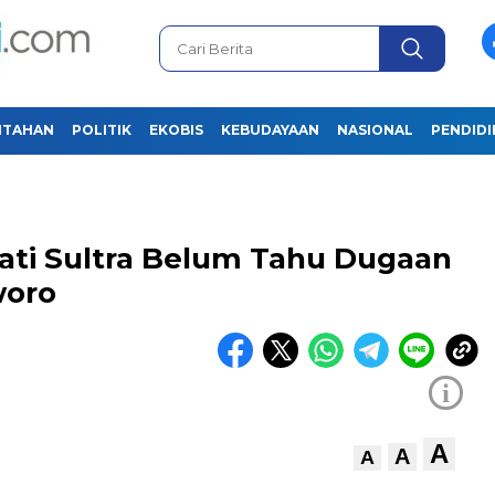
NTAHAN
POLITIK
EKOBIS
KEBUDAYAAN
NASIONAL
PENDID
ajati Sultra Belum Tahu Dugaan
woro
i
A
A
A