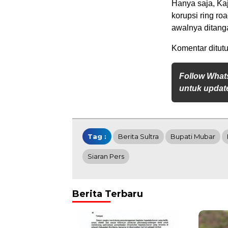
Hanya saja, Ka
korupsi ring r
awalnya ditangan
Komentar ditutu
Follow What
untuk update
Tag :
Berita Sultra
Bupati Mubar
Siaran Pers
Berita Terbaru