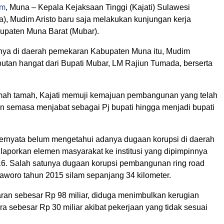
om
, Muna – Kepala Kejaksaan Tinggi (Kajati) Sulawesi
a), Mudim Aristo baru saja melakukan kunjungan kerja
bupaten Muna Barat (Mubar).
ya di daerah pemekaran Kabupaten Muna itu, Mudim
tan hangat dari Bupati Mubar, LM Rajiun Tumada, berserta
ah tamah, Kajati memuji kemajuan pembangunan yang telah
un semasa menjabat sebagai Pj bupati hingga menjadi bupati
ternyata belum mengetahui adanya dugaan korupsi di daerah
dilaporkan elemen masyarakat ke institusi yang dipimpinnya
16. Salah satunya dugaan korupsi pembangunan ring road
 Laworo tahun 2015 silam sepanjang 34 kilometer.
aran sebesar Rp 98 miliar, diduga menimbulkan kerugian
a sebesar Rp 30 miliar akibat pekerjaan yang tidak sesuai