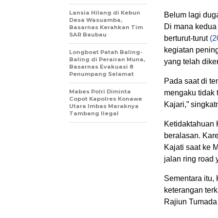
Lansia Hilang di Kebun
Belum lagi duga
Desa Wasuamba,
Di mana kedua 
Basarnas Kerahkan Tim
SAR Baubau
berturut-turut
(2
kegiatan pening
Longboat Patah Baling-
Baling di Perairan Muna,
yang telah dike
Basarnas Evakuasi 8
Penumpang Selamat
Pada saat di te
Mabes Polri Diminta
mengaku tidak 
Copot Kapolres Konawe
Kajari,” singkat
Utara Imbas Maraknya
Tambang Ilegal
Ketidaktahuan 
beralasan. Kare
Kajati saat ke 
jalan ring roa
Sementara itu,
keterangan ter
Rajiun Tumada 