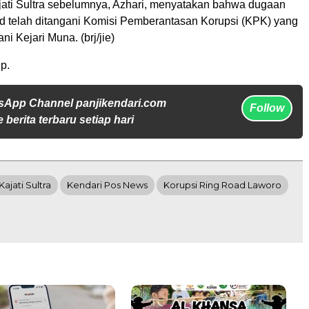
jati Sultra sebelumnya, Azhari, menyatakan bahwa dugaan
oad telah ditangani Komisi Pemberantasan Korupsi (KPK) yang
i Kejari Muna. (brj/jie)
p.
sApp Channel panjikendari.com
Follow
 berita terbaru setiap hari
Kajati Sultra
Kendari Pos News
Korupsi Ring Road Laworo