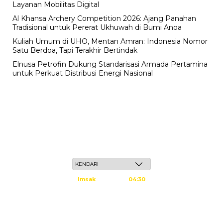
Layanan Mobilitas Digital
Al Khansa Archery Competition 2026: Ajang Panahan
Tradisional untuk Pererat Ukhuwah di Bumi Anoa
Kuliah Umum di UHO, Mentan Amran: Indonesia Nomor
Satu Berdoa, Tapi Terakhir Bertindak
Elnusa Petrofin Dukung Standarisasi Armada Pertamina
untuk Perkuat Distribusi Energi Nasional
Jum'at, 22 Safar 1448 H / 07 Agustus 2026
Imsak
04:30
Subuh
04:40
Dzuhur
11:59