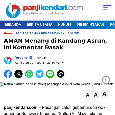
BERANDA
BERITA UTAMA
HUKUM
PEMERINTAHAN
PO
/
/
/
Home
BERITA UTAMA
PEMERINTAHAN
POLITIK
AMAN Menang di Kandang Asrun,
Ini Komentar Rasak
Redaksi
- Penulis
Kamis, 28 Juni 2018
- 23:39 WITA
i
A
A
A
panjikendari.com
– Pasangan calon gubernur dan wakil
gubernur Sulawesi Tenggara (Sultra) Ali Mazi-Lukman