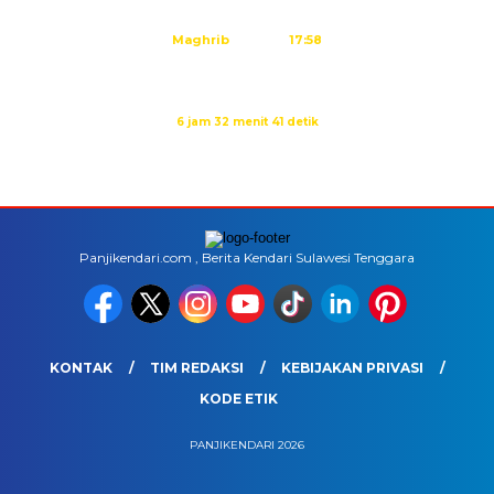
Ashar
15:20
Maghrib
17:58
Isya
19:09
Waktu sholat berikutnya dalam:
6 jam 32 menit 41 detik
Sumber: Kemenag
Panjikendari.com , Berita Kendari Sulawesi Tenggara
KONTAK
TIM REDAKSI
KEBIJAKAN PRIVASI
KODE ETIK
PANJIKENDARI 2026