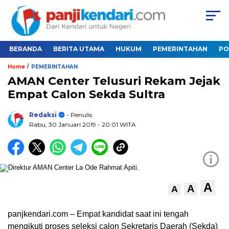
BERANDA
BERITA UTAMA
HUKUM
PEMERINTAHAN
PO
/
Home
PEMERINTAHAN
AMAN Center Telusuri Rekam Jejak
Empat Calon Sekda Sultra
Redaksi
- Penulis
Rabu, 30 Januari 2019
- 20:01 WITA
i
A
A
A
panjkendari.com – Empat kandidat saat ini tengah
mengikuti proses seleksi calon Sekretaris Daerah (Sekda)