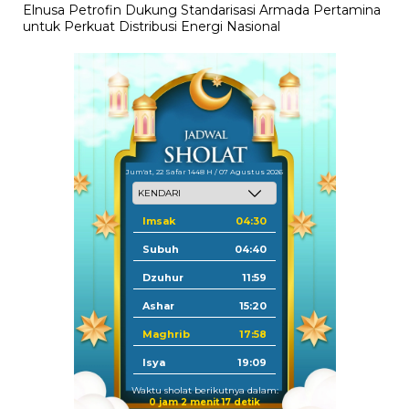
Elnusa Petrofin Dukung Standarisasi Armada Pertamina
untuk Perkuat Distribusi Energi Nasional
Jum'at, 22 Safar 1448 H / 07 Agustus 2026
Imsak
04:30
Subuh
04:40
Dzuhur
11:59
Ashar
15:20
Maghrib
17:58
Isya
19:09
Waktu sholat berikutnya dalam:
0 jam 2 menit 17 detik