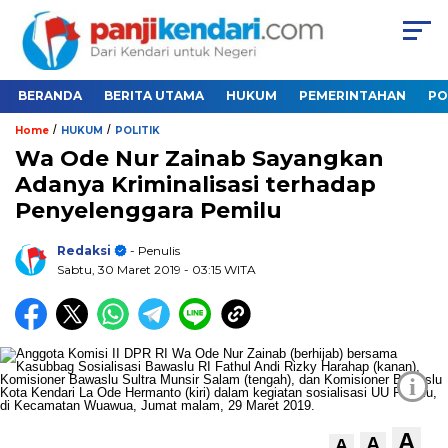
BERANDA
BERITA UTAMA
HUKUM
PEMERINTAHAN
PO
/
/
Home
HUKUM
POLITIK
Wa Ode Nur Zainab Sayangkan
Adanya Kriminalisasi terhadap
Penyelenggara Pemilu
Redaksi
- Penulis
Sabtu, 30 Maret 2019
- 03:15 WITA
i
A
A
A