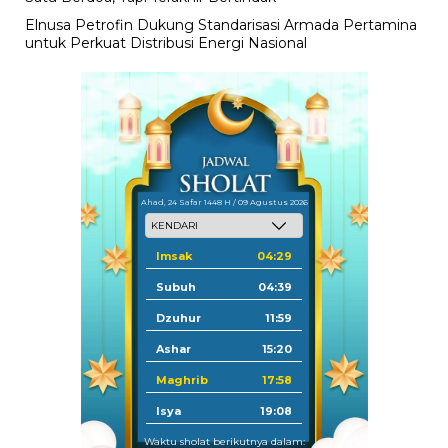
Elnusa Petrofin Dukung Standarisasi Armada Pertamina
untuk Perkuat Distribusi Energi Nasional
Ahad, 24 Safar 1448 H / 09 Agustus 2026
Imsak
04:29
Subuh
04:39
Dzuhur
11:59
Ashar
15:20
Maghrib
17:58
Isya
19:08
Waktu sholat berikutnya dalam: