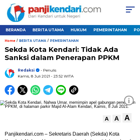
BERANDA
BERITA UTAMA
HUKUM
PEMERINTAHAN
PO
/
/
Home
BERITA UTAMA
PEMERINTAHAN
Sekda Kota Kendari: Tidak Ada
Sanksi dalam Penerapan PPKM
Redaksi
- Penulis
Kamis, 8 Juli 2021
- 23:52 WITA
i
A
A
A
Panjikendari.com – Sekretaris Daerah (Sekda) Kota