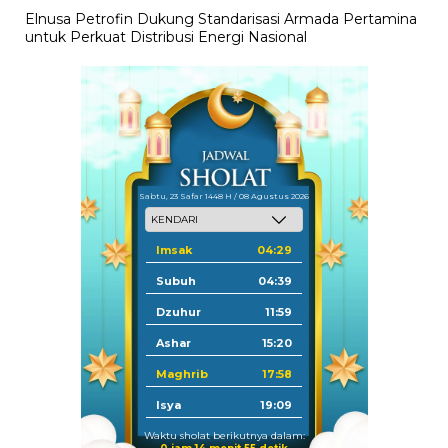
Elnusa Petrofin Dukung Standarisasi Armada Pertamina
untuk Perkuat Distribusi Energi Nasional
Sabtu, 23 Safar 1448 H / 08 Agustus 2026
Imsak
04:29
Subuh
04:39
Dzuhur
11:59
Ashar
15:20
Maghrib
17:58
Isya
19:09
Waktu sholat berikutnya dalam: