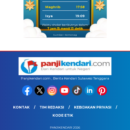
Maghrib
17:58
Isya
19:09
Waktu sholat berikutnya dalam:
7 jam 15 menit 13 detik
Sumber: Kemenag
Panjikendari.com , Berita Kendari Sulawesi Tenggara
KONTAK
TIM REDAKSI
KEBIJAKAN PRIVASI
KODE ETIK
PANJIKENDARI 2026