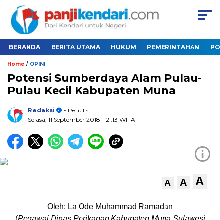
BERANDA
BERITA UTAMA
HUKUM
PEMERINTAHAN
PO
/
Home
OPINI
Potensi Sumberdaya Alam Pulau-
Pulau Kecil Kabupaten Muna
Redaksi
- Penulis
Selasa, 11 September 2018
- 21:13 WITA
i
A
A
A
Oleh: La Ode Muhammad Ramadan
(
Pegawai Dinas Perikanan Kabupaten Muna Sulawesi