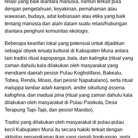
relasi yang baik diantara manusia, namun terkait pula
dengan pengetahuan, keyakinan, pemahaman atau
wawasan, budaya, adat kebiasaan atau etika yang baik
tentang manusia dan alam dalam suatu relasi/hubungan
diantara penghuni komunitas ekologis.
Beberapa kearifan lokal yang potensial untuk dijadikan
sebagai obyek wisata kultural di Kabupaten Muna antara
lain tradisi ritual
kapopanga
,
bala
, dan
katingka
(ritual yang
zaman dahulu kala dilakukan oleh masyarakat yang
mendiami daerah pesisir Pulau Kogholifano, Bakealu,
Tobea, Renda, Moasi, dan pesisir Napabalano), serta ritual
maluppa
tambar adah kampoh, andre sikullung assena,
kafoghira
, dan
maduai pina
(ritual yang zaman dahulu kala
dilakukan oleh masyarakat di Pulau Pasikuta, Desa
Terapung Tapi-Tapi, dan pesisir Marobo).
Tradisi yang dilakukan oleh masyarakat di pulau-pulau
kecil Kabupaten Muna itu secara hakiki terkait dengan
aktivitas penangkapan ikan yang ramah lingkungan, serta