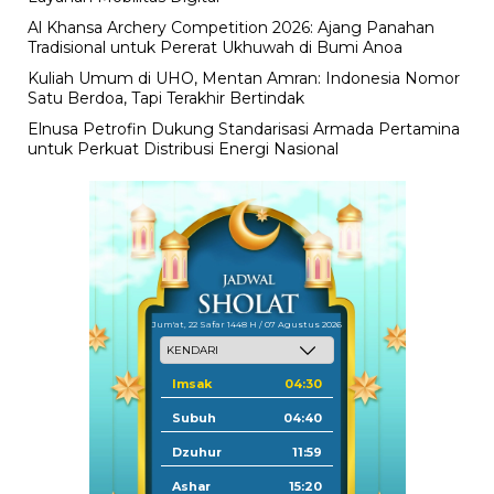
Al Khansa Archery Competition 2026: Ajang Panahan
Tradisional untuk Pererat Ukhuwah di Bumi Anoa
Kuliah Umum di UHO, Mentan Amran: Indonesia Nomor
Satu Berdoa, Tapi Terakhir Bertindak
Elnusa Petrofin Dukung Standarisasi Armada Pertamina
untuk Perkuat Distribusi Energi Nasional
Jum'at, 22 Safar 1448 H / 07 Agustus 2026
Imsak
04:30
Subuh
04:40
Dzuhur
11:59
Ashar
15:20