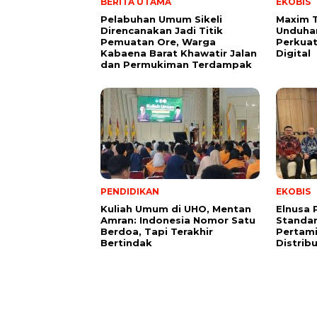
BERITA UTAMA
EKOBIS
Pelabuhan Umum Sikeli
Maxim 
Direncanakan Jadi Titik
Unduhan
Pemuatan Ore, Warga
Perkuat
Kabaena Barat Khawatir Jalan
Digital
dan Permukiman Terdampak
PENDIDIKAN
EKOBIS
Kuliah Umum di UHO, Mentan
Elnusa 
Amran: Indonesia Nomor Satu
Standar
Berdoa, Tapi Terakhir
Pertami
Bertindak
Distrib