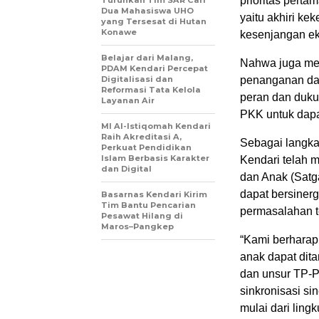
prioritas perta
Turunkan Tim SAR Cari
Dua Mahasiswa UHO
yaitu akhiri ke
yang Tersesat di Hutan
Konawe
kesenjangan ek
Belajar dari Malang,
Nahwa juga me
PDAM Kendari Percepat
Digitalisasi dan
penanganan da
Reformasi Tata Kelola
peran dan duku
Layanan Air
PKK untuk dapa
MI Al-Istiqomah Kendari
Raih Akreditasi A,
Sebagai langka
Perkuat Pendidikan
Islam Berbasis Karakter
Kendari telah
dan Digital
dan Anak (Satg
dapat bersiner
Basarnas Kendari Kirim
Tim Bantu Pencarian
permasalahan t
Pesawat Hilang di
Maros–Pangkep
“Kami berharap 
anak dapat dit
dan unsur TP-P
sinkronisasi s
mulai dari lin