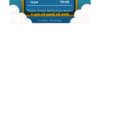
Isya
19:09
Waktu sholat berikutnya dalam:
0 jam 43 menit 45 detik
Sumber: Kemenag