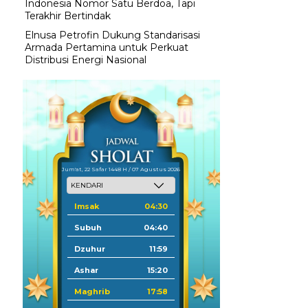
Indonesia Nomor Satu Berdoa, Tapi
Terakhir Bertindak
Elnusa Petrofin Dukung Standarisasi
Armada Pertamina untuk Perkuat
Distribusi Energi Nasional
Jum'at, 22 Safar 1448 H / 07 Agustus 2026
Imsak
04:30
Subuh
04:40
Dzuhur
11:59
Ashar
15:20
Maghrib
17:58