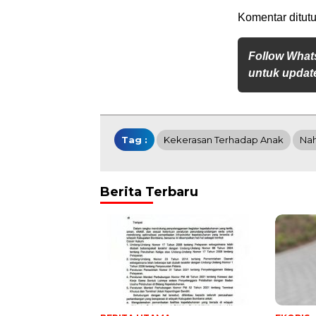
Komentar ditutu
Follow What
untuk update
Tag :
Kekerasan Terhadap Anak
Na
Berita Terbaru