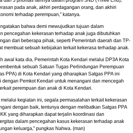
ma dari 3 prioritas lainnya dalam program 3ND (Three End),
kerasan pada anak, akhiri perdagangan orang, dan akhiri
onomi terhadap perempuan,” katanya.
ngatakan bahwa demi mewujudkan tujuan dalam
n pencegahan kekerasan terhadap anak juga dibutuhkan
ngan dari beberapa pihak, seperti Pemerintah daerah dan TP-
t membuat sebuah kebijakan terkait kekerasa terhadap anak.
h awal kata dia, Pemerintah Kota Kendari melalui DP3A Kota
 membentuk sebuah Satuan Tugas Perlindungan Perempuan
as PPA) di Kota Kendari yang diharapkan Satgas PPA ini
gi dengan Pemkot Kendari untuk menangani dan mencegah
erkait perempuan dan anak di Kota Kendari.
melalui kegiatan ini, segala permasalahan terkait kekerasan
angani dengan baik, tentunya dengan melibatkan Satgas PPA
KK yang diharapkan dapat terjalin koordinasi dan
inergitas dalam pencegahan kasus kekerasan terhadap anak
gkungan keluarga,” pungkas Nahwa. (man)