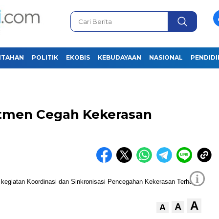
NTAHAN
POLITIK
EKOBIS
KEBUDAYAAN
NASIONAL
PENDID
N
tmen Cegah Kekerasan
i
A
A
A