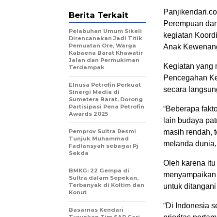
Panjikendari.c
Berita Terkait
Perempuan dan
Pelabuhan Umum Sikeli
kegiatan Koord
Direncanakan Jadi Titik
Pemuatan Ore, Warga
Anak Kewenanga
Kabaena Barat Khawatir
Jalan dan Permukiman
Kegiatan yang 
Terdampak
Pencegahan Kek
Elnusa Petrofin Perkuat
secara langsun
Sinergi Media di
Sumatera Barat, Dorong
Partisipasi Pena Petrofin
“Beberapa fakt
Awards 2025
lain budaya pat
Pemprov Sultra Resmi
masih rendah, 
Tunjuk Muhammad
melanda dunia, 
Fadlansyah sebagai Pj
Sekda
Oleh karena it
BMKG: 22 Gempa di
menyampaikan b
Sultra dalam Sepekan,
Terbanyak di Koltim dan
untuk ditangani
Konut
“Di Indonesia 
Basarnas Kendari