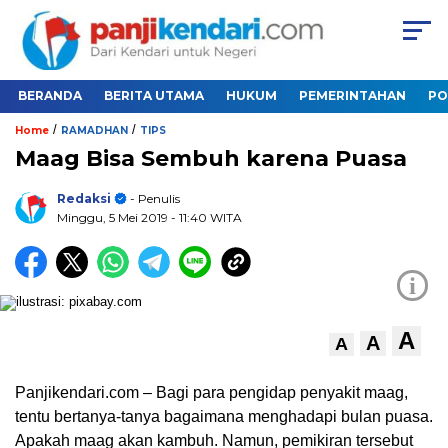
BERANDA
BERITA UTAMA
HUKUM
PEMERINTAHAN
PO
/
/
Home
RAMADHAN
TIPS
Maag Bisa Sembuh karena Puasa
Redaksi
- Penulis
Minggu, 5 Mei 2019
- 11:40 WITA
i
A
A
A
Panjikendari.com – Bagi para pengidap penyakit maag,
tentu bertanya-tanya bagaimana menghadapi bulan puasa.
Apakah maag akan kambuh. Namun, pemikiran tersebut