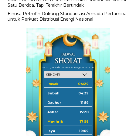
Satu Berdoa, Tapi Terakhir Bertindak
Elnusa Petrofin Dukung Standarisasi Armada Pertamina
untuk Perkuat Distribusi Energi Nasional
Sabtu, 23 Safar 1448 H / 08 Agustus 2026
Imsak
04:29
Subuh
04:39
Dzuhur
11:59
Ashar
15:20
Maghrib
17:58
Isya
19:09