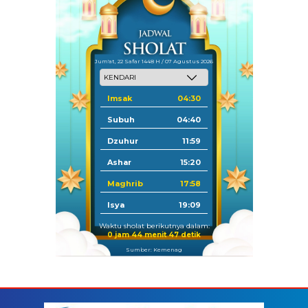
Jum'at, 22 Safar 1448 H / 07 Agustus 2026
Imsak
04:30
Subuh
04:40
Dzuhur
11:59
Ashar
15:20
Maghrib
17:58
Isya
19:09
Waktu sholat berikutnya dalam:
0 jam 44 menit 47 detik
Sumber: Kemenag