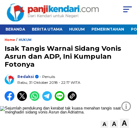
BERANDA
BERITA UTAMA
HUKUM
PEMERINTAHAN
PO
/
Home
HUKUM
Isak Tangis Warnai Sidang Vonis
Asrun dan ADP, Ini Kumpulan
Fotonya
Redaksi
- Penulis
Rabu, 31 Oktober 2018
- 22:17 WITA
i
A
A
A