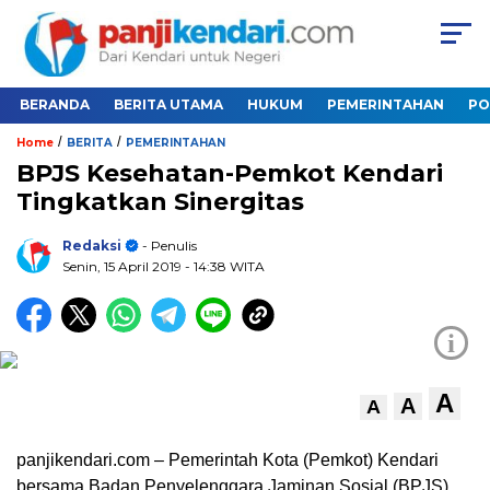
BERANDA
BERITA UTAMA
HUKUM
PEMERINTAHAN
PO
/
/
Home
BERITA
PEMERINTAHAN
BPJS Kesehatan-Pemkot Kendari
Tingkatkan Sinergitas
Redaksi
- Penulis
Senin, 15 April 2019
- 14:38 WITA
i
A
A
A
panjikendari.com – Pemerintah Kota (Pemkot) Kendari
bersama Badan Penyelenggara Jaminan Sosial (BPJS)