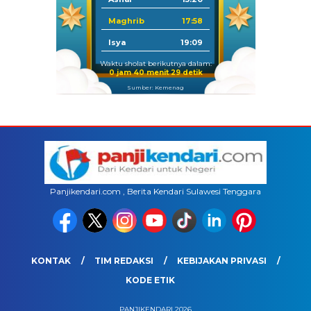
Maghrib
17:58
Isya
19:09
Waktu sholat berikutnya dalam:
0 jam 40 menit 29 detik
Sumber: Kemenag
Panjikendari.com , Berita Kendari Sulawesi Tenggara
KONTAK
TIM REDAKSI
KEBIJAKAN PRIVASI
KODE ETIK
PANJIKENDARI 2026