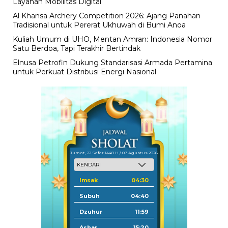
Layanan Mobilitas Digital
Al Khansa Archery Competition 2026: Ajang Panahan
Tradisional untuk Pererat Ukhuwah di Bumi Anoa
Kuliah Umum di UHO, Mentan Amran: Indonesia Nomor
Satu Berdoa, Tapi Terakhir Bertindak
Elnusa Petrofin Dukung Standarisasi Armada Pertamina
untuk Perkuat Distribusi Energi Nasional
Jum'at, 22 Safar 1448 H / 07 Agustus 2026
Imsak
04:30
Subuh
04:40
Dzuhur
11:59
Ashar
15:20