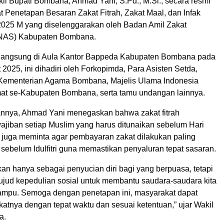
l Bupati Bombana, Ahmad Yani, S.Pd., M.Si., secara resmi
Penetapan Besaran Zakat Fitrah, Zakat Maal, dan Infak
025 M yang diselenggarakan oleh Badan Amil Zakat
NAS) Kabupaten Bombana.
rlangsung di Aula Kantor Bappeda Kabupaten Bombana pada
 2025, ini dihadiri oleh Forkopimda, Para Asisten Setda,
 Kementerian Agama Bombana, Majelis Ulama Indonesia
mat se-Kabupaten Bombana, serta tamu undangan lainnya.
nnya, Ahmad Yani menegaskan bahwa zakat fitrah
jiban setiap Muslim yang harus ditunaikan sebelum Hari
 Ia juga meminta agar pembayaran zakat dilakukan paling
i sebelum Idulfitri guna memastikan penyaluran tepat sasaran.
ukan hanya sebagai penyucian diri bagi yang berpuasa, tetapi
ujud kepedulian sosial untuk membantu saudara-saudara kita
mpu. Semoga dengan penetapan ini, masyarakat dapat
atnya dengan tepat waktu dan sesuai ketentuan,” ujar Wakil
a.