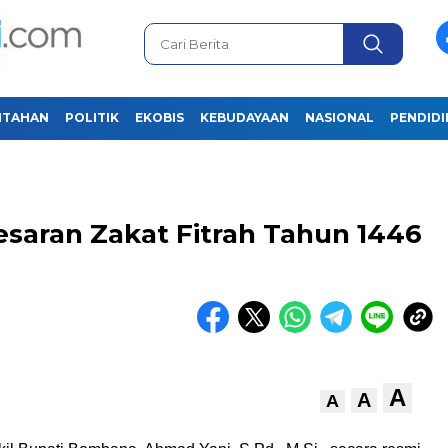
NTAHAN
POLITIK
EKOBIS
KEBUDAYAAN
NASIONAL
PENDID
aran Zakat Fitrah Tahun 1446
A
A
A