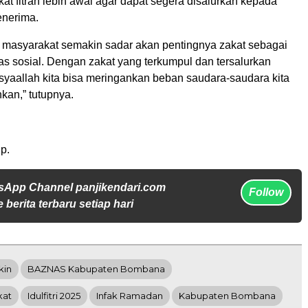
t fitrah lebih awal agar dapat segera disalurkan kepada
enerima.
 masyarakat semakin sadar akan pentingnya zakat sebagai
tas sosial. Dengan zakat yang terkumpul dan tersalurkan
syaallah kita bisa meringankan beban saudara-saudara kita
an,” tutupnya.
p.
sApp Channel panjikendari.com
Follow
 berita terbaru setiap hari
kin
BAZNAS Kabupaten Bombana
kat
Idulfitri 2025
Infak Ramadan
Kabupaten Bombana