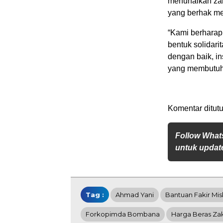
menunaikan zaka
yang berhak m
“Kami berharap
bentuk solidari
dengan baik, in
yang membutuhk
Komentar ditutu
Follow What
untuk update
Tag :
Ahmad Yani
Bantuan Fakir Mis
Forkopimda Bombana
Harga Beras Za