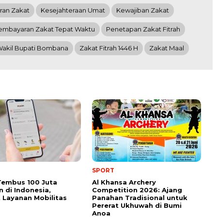
ran Zakat
Kesejahteraan Umat
Kewajiban Zakat
embayaran Zakat Tepat Waktu
Penetapan Zakat Fitrah
akil Bupati Bombana
Zakat Fitrah 1446 H
Zakat Maal
SPORT
Tembus 100 Juta
Al Khansa Archery
 di Indonesia,
Competition 2026: Ajang
 Layanan Mobilitas
Panahan Tradisional untuk
Pererat Ukhuwah di Bumi
Anoa