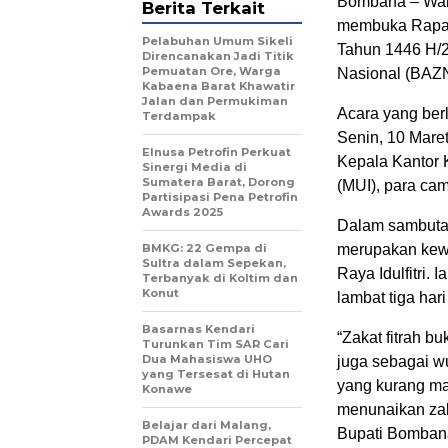
Bombana – Waki
Berita Terkait
membuka Rapat 
Pelabuhan Umum Sikeli
Tahun 1446 H/2
Direncanakan Jadi Titik
Pemuatan Ore, Warga
Nasional (BAZ
Kabaena Barat Khawatir
Jalan dan Permukiman
Acara yang be
Terdampak
Senin, 10 Maret
Elnusa Petrofin Perkuat
Kepala Kantor
Sinergi Media di
Sumatera Barat, Dorong
(MUI), para ca
Partisipasi Pena Petrofin
Awards 2025
Dalam sambuta
BMKG: 22 Gempa di
merupakan kewa
Sultra dalam Sepekan,
Raya Idulfitri.
Terbanyak di Koltim dan
Konut
lambat tiga har
Basarnas Kendari
“Zakat fitrah b
Turunkan Tim SAR Cari
Dua Mahasiswa UHO
juga sebagai w
yang Tersesat di Hutan
yang kurang ma
Konawe
menunaikan zak
Belajar dari Malang,
Bupati Bomban
PDAM Kendari Percepat