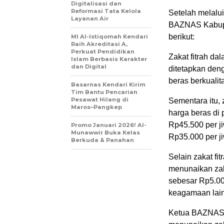
Digitalisasi dan
Reformasi Tata Kelola
Setelah melal
Layanan Air
BAZNAS Kabupa
berikut:
MI Al-Istiqomah Kendari
Raih Akreditasi A,
Perkuat Pendidikan
Zakat fitrah da
Islam Berbasis Karakter
dan Digital
ditetapkan deng
beras berkualit
Basarnas Kendari Kirim
Tim Bantu Pencarian
Pesawat Hilang di
Sementara itu,
Maros–Pangkep
harga beras di 
Rp45.500 per ji
Promo Januari 2026! Al-
Munawwir Buka Kelas
Rp35.000 per j
Berkuda & Panahan
Selain zakat fi
menunaikan zaka
sebesar Rp5.00
keagamaan lai
Ketua BAZNAS 