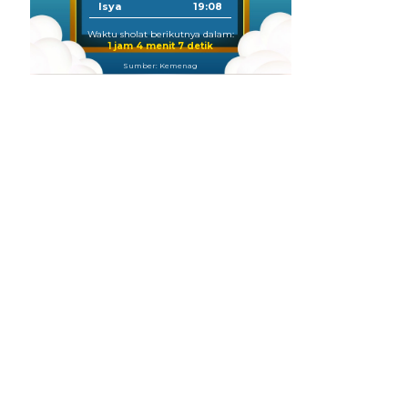
Isya
19:08
Waktu sholat berikutnya dalam:
1 jam 4 menit 6 detik
Sumber: Kemenag