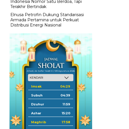
Indonesia Nomor Satu Berdoa, Tapi
Terakhir Bertindak
Elnusa Petrofin Dukung Standarisasi
Armada Pertamina untuk Perkuat
Distribusi Energi Nasional
Ahad, 24 Safar 1448 H / 09 Agustus 2026
Imsak
04:29
Subuh
04:39
Dzuhur
11:59
Ashar
15:20
Maghrib
17:58