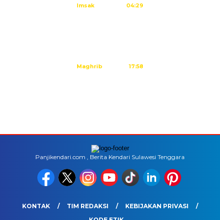
Imsak
04:29
Subuh
04:39
Dzuhur
11:59
Ashar
15:20
Maghrib
17:58
Isya
19:09
Tidak ada waktu sholat berikutnya hari ini.
Sumber: Kemenag
Panjikendari.com , Berita Kendari Sulawesi Tenggara
KONTAK
TIM REDAKSI
KEBIJAKAN PRIVASI
KODE ETIK