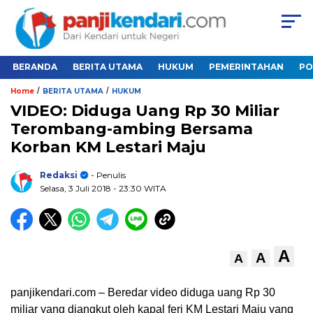
BERANDA
BERITA UTAMA
HUKUM
PEMERINTAHAN
PO
/
/
Home
BERITA UTAMA
HUKUM
VIDEO: Diduga Uang Rp 30 Miliar
Terombang-ambing Bersama
Korban KM Lestari Maju
Redaksi
- Penulis
Selasa, 3 Juli 2018
- 23:30 WITA
A
A
A
panjikendari.com – Beredar video diduga uang Rp 30
miliar yang diangkut oleh kapal feri KM Lestari Maju yang