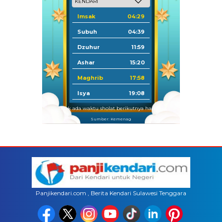
Imsak
04:29
Subuh
04:39
Dzuhur
11:59
Ashar
15:20
Maghrib
17:58
Isya
19:08
Tidak ada waktu sholat berikutnya hari ini.
Sumber: Kemenag
Panjikendari.com , Berita Kendari Sulawesi Tenggara