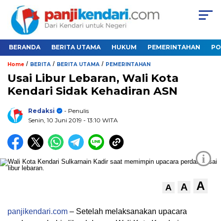
BERANDA
BERITA UTAMA
HUKUM
PEMERINTAHAN
PO
/
/
/
Home
BERITA
BERITA UTAMA
PEMERINTAHAN
Usai Libur Lebaran, Wali Kota
Kendari Sidak Kehadiran ASN
Redaksi
- Penulis
Senin, 10 Juni 2019
- 13:10 WITA
i
A
A
A
panjikendari.com
– Setelah melaksanakan upacara