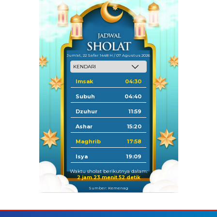
Jum'at, 22 Safar 1448 H / 07 Agustus 2026
Imsak
04:30
Subuh
04:40
Dzuhur
11:59
Ashar
15:20
Maghrib
17:58
Isya
19:09
Waktu sholat berikutnya dalam:
2 jam 23 menit 51 detik
Sumber: Kemenag