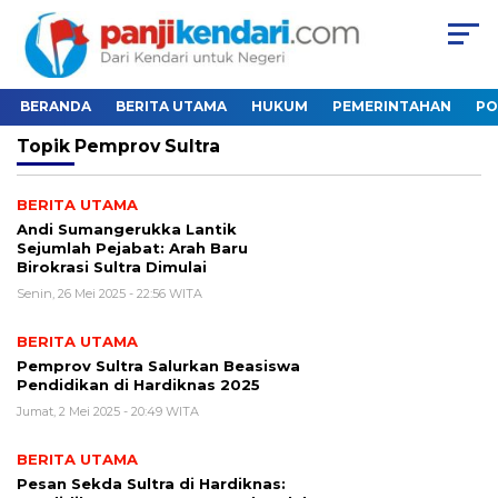
BERANDA
BERITA UTAMA
HUKUM
PEMERINTAHAN
PO
Topik
Pemprov Sultra
BERITA UTAMA
Andi Sumangerukka Lantik
Sejumlah Pejabat: Arah Baru
Birokrasi Sultra Dimulai
Senin, 26 Mei 2025 - 22:56 WITA
BERITA UTAMA
Pemprov Sultra Salurkan Beasiswa
Pendidikan di Hardiknas 2025
Jumat, 2 Mei 2025 - 20:49 WITA
BERITA UTAMA
Pesan Sekda Sultra di Hardiknas: