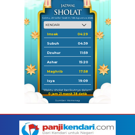
Sabtu, 23 Safar 1448 H / 08 Agustus 2026
Imsak
04:29
Subuh
04:39
Dzuhur
11:59
Ashar
15:20
Maghrib
17:58
Isya
19:09
Waktu sholat berikutnya dalam:
0 jam 21 menit 38 detik
Sumber: Kemenag