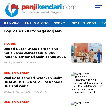
BERANDA
BERITA UTAMA
HUKUM
PEMERINTAHAN
PO
Topik
BPJS Ketenagakerjaan
EKOBIS
Bupati Buton Utara Perpanjang
Kerja Sama Jamsostek, 8.000
Pekerja Rentan Dijamin Tahun 2026
Senin, 18 Mei 2026 - 19:01 WITA
BERITA UTAMA
Wali Kota Kendari Serahkan Klaim
BPJAMSOSTEK Rp112 Juta kepada
Dua Ahli Waris
Selasa, 2 Februari 2021 - 18:09 WITA
BERITA UTAMA