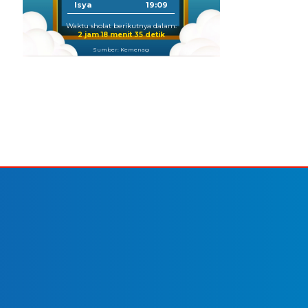
Isya
19:09
Waktu sholat berikutnya dalam:
2 jam 18 menit 34 detik
Sumber: Kemenag