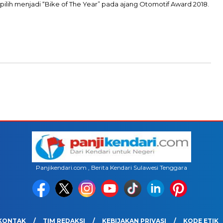
pilih menjadi “Bike of The Year” pada ajang Otomotif Award 2018.
Panjikendari.com , Berita Kendari Sulawesi Tenggara
KONTAK
TIM REDAKSI
KEBIJAKAN PRIVASI
KODE ETIK