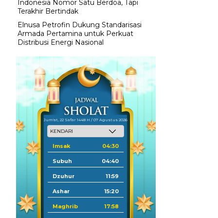
Indonesia Nomor Satu Berdoa, Tapi
Terakhir Bertindak
Elnusa Petrofin Dukung Standarisasi
Armada Pertamina untuk Perkuat
Distribusi Energi Nasional
Jum'at, 22 Safar 1448 H / 07 Agustus 2026
Imsak
04:30
Subuh
04:40
Dzuhur
11:59
Ashar
15:20
Maghrib
17:58