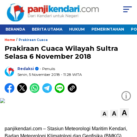
BERANDA
BERITA UTAMA
HUKUM
PEMERINTAHAN
PO
/
Home
Prakiraan Cuaca
Prakiraan Cuaca Wilayah Sultra
Selasa 6 November 2018
Redaksi
- Penulis
Senin, 5 November 2018
- 11:28 WITA
i
A
A
A
panjikendari.com – Stasiun Meteorologi Maritim Kendari,
Badan Meteorologi Klimatologi dan Geofisika (BMKG),