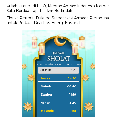
Kuliah Umum di UHO, Mentan Amran: Indonesia Nomor
Satu Berdoa, Tapi Terakhir Bertindak
Elnusa Petrofin Dukung Standarisasi Armada Pertamina
untuk Perkuat Distribusi Energi Nasional
Jum'at, 22 Safar 1448 H / 07 Agustus 2026
Imsak
04:30
Subuh
04:40
Dzuhur
11:59
Ashar
15:20
Maghrib
17:58