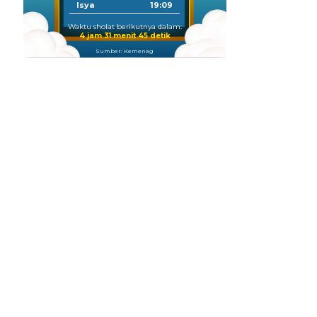
Isya
19:09
Waktu sholat berikutnya dalam:
4 jam 31 menit 44 detik
Sumber: Kemenag