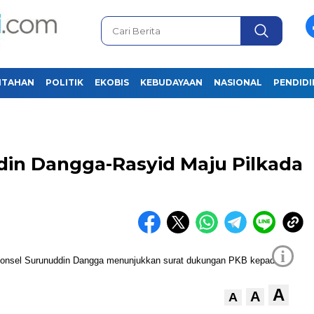
NTAHAN
POLITIK
EKOBIS
KEBUDAYAAN
NASIONAL
PENDID
in Dangga-Rasyid Maju Pilkada
i
A
A
A