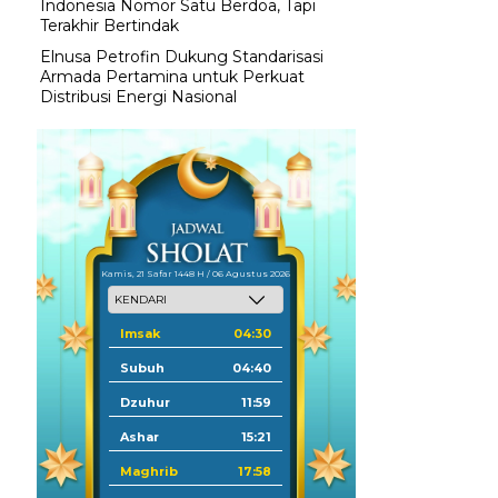
Indonesia Nomor Satu Berdoa, Tapi
Terakhir Bertindak
Elnusa Petrofin Dukung Standarisasi
Armada Pertamina untuk Perkuat
Distribusi Energi Nasional
Kamis, 21 Safar 1448 H / 06 Agustus 2026
Imsak
04:30
Subuh
04:40
Dzuhur
11:59
Ashar
15:21
Maghrib
17:58