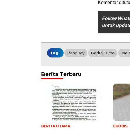
Komentar ditutu
Follow What
untuk update
Tag :
Bang Jay
Berita Sultra
Jael
Berita Terbaru
BERITA UTAMA
EKOBIS