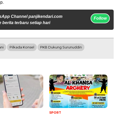
p.
sApp Channel panjikendari.com
Follow
 berita terbaru setiap hari
ani
Pilkada Konsel
PKB Dukung Surunuddin
SPORT