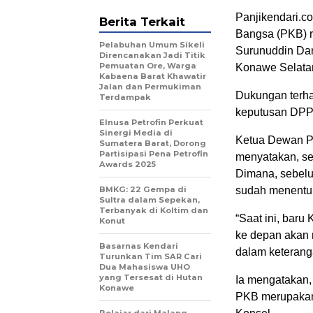
Panjikendari.c
Berita Terkait
Bangsa (PKB) r
Pelabuhan Umum Sikeli
Surunuddin Dan
Direncanakan Jadi Titik
Pemuatan Ore, Warga
Konawe Selatan
Kabaena Barat Khawatir
Jalan dan Permukiman
Dukungan terha
Terdampak
keputusan DPP
Elnusa Petrofin Perkuat
Sinergi Media di
Ketua Dewan P
Sumatera Barat, Dorong
Partisipasi Pena Petrofin
menyatakan, se
Awards 2025
Dimana, sebelu
BMKG: 22 Gempa di
sudah menentuk
Sultra dalam Sepekan,
Terbanyak di Koltim dan
“Saat ini, bar
Konut
ke depan akan 
Basarnas Kendari
dalam keteranga
Turunkan Tim SAR Cari
Dua Mahasiswa UHO
yang Tersesat di Hutan
Ia mengatakan, 
Konawe
PKB merupakan 