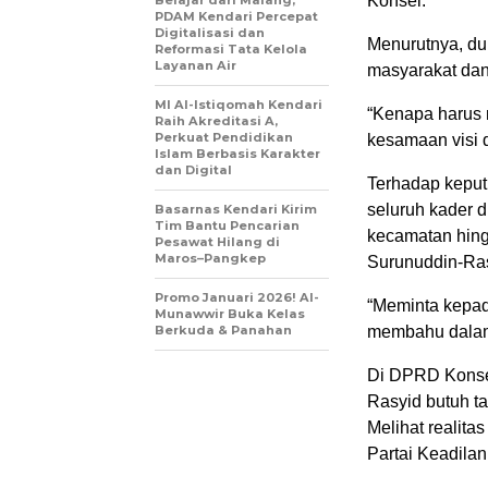
Konsel.
Belajar dari Malang,
PDAM Kendari Percepat
Digitalisasi dan
Menurutnya, du
Reformasi Tata Kelola
Layanan Air
masyarakat dan 
MI Al-Istiqomah Kendari
“Kenapa harus 
Raih Akreditasi A,
Perkuat Pendidikan
kesamaan visi da
Islam Berbasis Karakter
dan Digital
Terhadap keputu
seluruh kader d
Basarnas Kendari Kirim
Tim Bantu Pencarian
kecamatan hing
Pesawat Hilang di
Maros–Pangkep
Surunuddin-Ras
Promo Januari 2026! Al-
“Meminta kepad
Munawwir Buka Kelas
Berkuda & Panahan
membahu dalam
Di DPRD Konsel,
Rasyid butuh ta
Melihat realita
Partai Keadilan