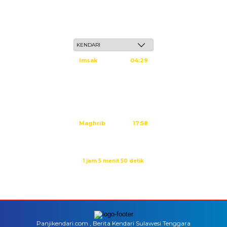
Ahad, 24 Safar 1448 H / 09 Agustus 2026
Imsak
04:29
Subuh
04:39
Dzuhur
11:59
Ashar
15:20
Maghrib
17:58
Isya
19:08
Waktu sholat berikutnya dalam:
1 jam 5 menit 50 detik
Sumber: Kemenag
Panjikendari.com , Berita Kendari Sulawesi Tenggara