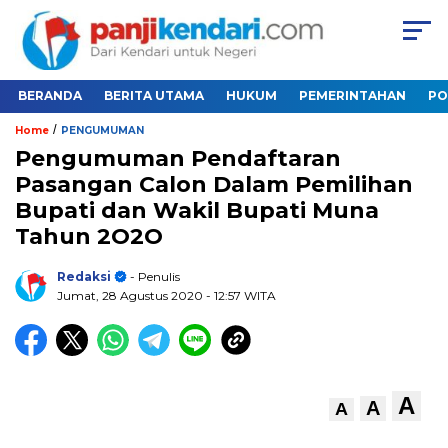
BERANDA
BERITA UTAMA
HUKUM
PEMERINTAHAN
PO
/
Home
PENGUMUMAN
Pengumuman Pendaftaran
Pasangan Calon Dalam Pemilihan
Bupati dan Wakil Bupati Muna
Tahun 2O2O
Redaksi
- Penulis
Jumat, 28 Agustus 2020
- 12:57 WITA
A
A
A