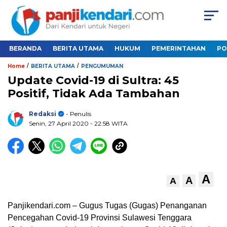
BERANDA
BERITA UTAMA
HUKUM
PEMERINTAHAN
PO
/
/
Home
BERITA UTAMA
PENGUMUMAN
Update Covid-19 di Sultra: 45
Positif, Tidak Ada Tambahan
Redaksi
- Penulis
Senin, 27 April 2020
- 22:58 WITA
A
A
A
Panjikendari.com – Gugus Tugas (Gugas) Penanganan
Pencegahan Covid-19 Provinsi Sulawesi Tenggara