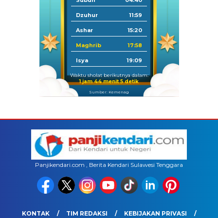
Subuh
04:40
Dzuhur
11:59
Ashar
15:20
Maghrib
17:58
Isya
19:09
Waktu sholat berikutnya dalam:
1 jam 44 menit 4 detik
Sumber: Kemenag
Panjikendari.com , Berita Kendari Sulawesi Tenggara
KONTAK
TIM REDAKSI
KEBIJAKAN PRIVASI