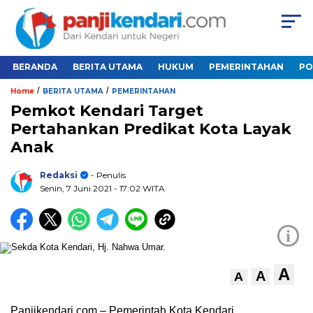
BERANDA
BERITA UTAMA
HUKUM
PEMERINTAHAN
PO
/
/
Home
BERITA UTAMA
PEMERINTAHAN
Pemkot Kendari Target
Pertahankan Predikat Kota Layak
Anak
Redaksi
- Penulis
Senin, 7 Juni 2021
- 17:02 WITA
i
A
A
A
Panjikendari.com – Pemerintah Kota Kendari