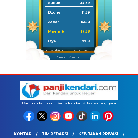
Subuh
04:39
Dzuhur
11:59
Ashar
15:20
Maghrib
17:58
Isya
19:09
Tidak ada waktu sholat berikutnya hari ini.
Sumber: Kemenag
Panjikendari.com , Berita Kendari Sulawesi Tenggara
KONTAK
TIM REDAKSI
KEBIJAKAN PRIVASI