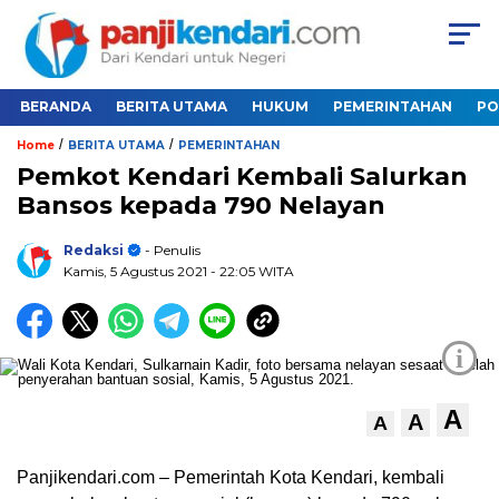
BERANDA
BERITA UTAMA
HUKUM
PEMERINTAHAN
PO
/
/
Home
BERITA UTAMA
PEMERINTAHAN
Pemkot Kendari Kembali Salurkan
Bansos kepada 790 Nelayan
Redaksi
- Penulis
Kamis, 5 Agustus 2021
- 22:05 WITA
i
A
A
A
Panjikendari.com – Pemerintah Kota Kendari, kembali