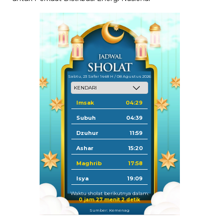
Sabtu, 23 Safar 1448 H / 08 Agustus 2026
Imsak
04:29
Subuh
04:39
Dzuhur
11:59
Ashar
15:20
Maghrib
17:58
Isya
19:09
Waktu sholat berikutnya dalam:
0 jam 27 menit 2 detik
Sumber: Kemenag