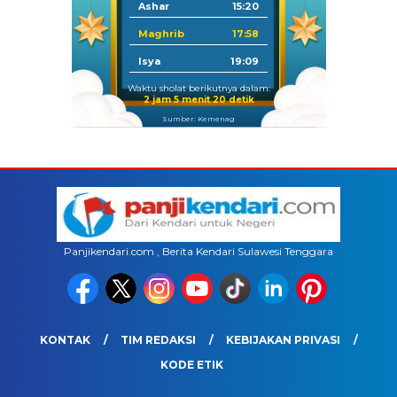
Ashar
15:20
Maghrib
17:58
Isya
19:09
Waktu sholat berikutnya dalam:
2 jam 5 menit 20 detik
Sumber: Kemenag
Panjikendari.com , Berita Kendari Sulawesi Tenggara
KONTAK
TIM REDAKSI
KEBIJAKAN PRIVASI
KODE ETIK