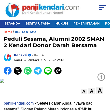
BERANDA
BERITA UTAMA
HUKUM
PEMERINTAHAN
PO
/
Home
BERITA UTAMA
Peduli Sesama, Alumni 2002 SMAN
2 Kendari Donor Darah Bersama
Redaksi
- Penulis
Rabu, 13 Februari 2019
- 21:42 WITA
i
A
A
A
panjikendari.com
-“Setetes darah Anda, nyawa bagi
sesama”. Slogan Palang Merah Indonesia (PMI) itu