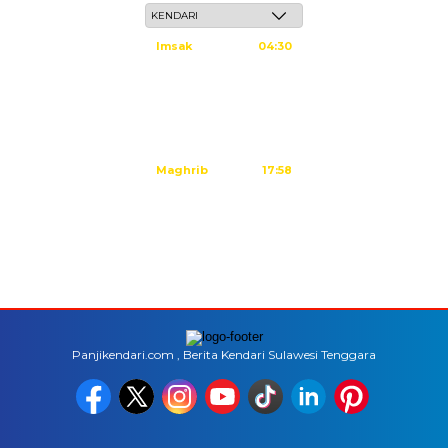
Imsak
04:30
Subuh
04:40
Dzuhur
11:59
Ashar
15:20
Maghrib
17:58
Isya
19:09
Tidak ada waktu sholat berikutnya hari ini.
Sumber: Kemenag
Panjikendari.com , Berita Kendari Sulawesi Tenggara