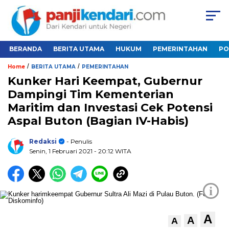
BERANDA
BERITA UTAMA
HUKUM
PEMERINTAHAN
PO
/
/
Home
BERITA UTAMA
PEMERINTAHAN
Kunker Hari Keempat, Gubernur
Dampingi Tim Kementerian
Maritim dan Investasi Cek Potensi
Aspal Buton (Bagian IV-Habis)
Redaksi
- Penulis
Senin, 1 Februari 2021
- 20:12 WITA
i
A
A
A