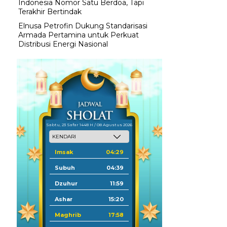
Indonesia Nomor Satu Berdoa, Tapi
Terakhir Bertindak
Elnusa Petrofin Dukung Standarisasi
Armada Pertamina untuk Perkuat
Distribusi Energi Nasional
Sabtu, 23 Safar 1448 H / 08 Agustus 2026
Imsak
04:29
Subuh
04:39
Dzuhur
11:59
Ashar
15:20
Maghrib
17:58