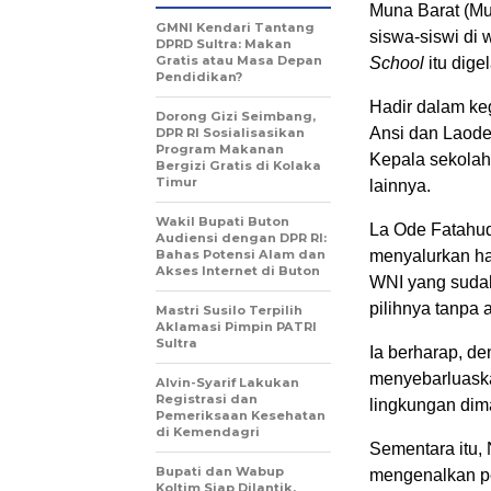
Muna Barat (Mu
GMNI Kendari Tantang
siswa-siswi di 
DPRD Sultra: Makan
Gratis atau Masa Depan
School
itu dige
Pendidikan?
Hadir dalam ke
Dorong Gizi Seimbang,
Ansi dan Laode
DPR RI Sosialisasikan
Program Makanan
Kepala sekola
Bergizi Gratis di Kolaka
Timur
lainnya.
Wakil Bupati Buton
La Ode Fatahud
Audiensi dengan DPR RI:
Bahas Potensi Alam dan
menyalurkan hak
Akses Internet di Buton
WNI yang suda
pilihnya tanpa
Mastri Susilo Terpilih
Aklamasi Pimpin PATRI
Sultra
Ia berharap, de
menyebarluaska
Alvin-Syarif Lakukan
Registrasi dan
lingkungan di
Pemeriksaan Kesehatan
di Kemendagri
Sementara itu, 
Bupati dan Wabup
mengenalkan pe
Koltim Siap Dilantik,