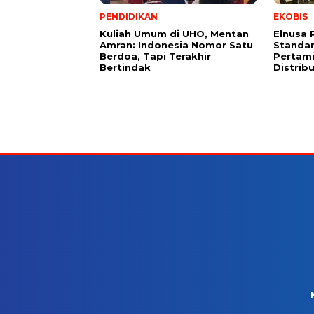
PENDIDIKAN
EKOBIS
Kuliah Umum di UHO, Mentan
Elnusa 
Amran: Indonesia Nomor Satu
Standar
Berdoa, Tapi Terakhir
Pertami
Bertindak
Distrib