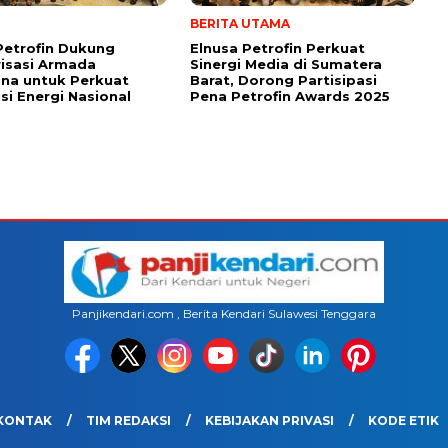
BERITA UTAMA
Petrofin Dukung
Elnusa Petrofin Perkuat
isasi Armada
Sinergi Media di Sumatera
na untuk Perkuat
Barat, Dorong Partisipasi
usi Energi Nasional
Pena Petrofin Awards 2025
Panjikendari.com , Berita Kendari Sulawesi Tenggara
KONTAK
TIM REDAKSI
KEBIJAKAN PRIVASI
KODE ETIK