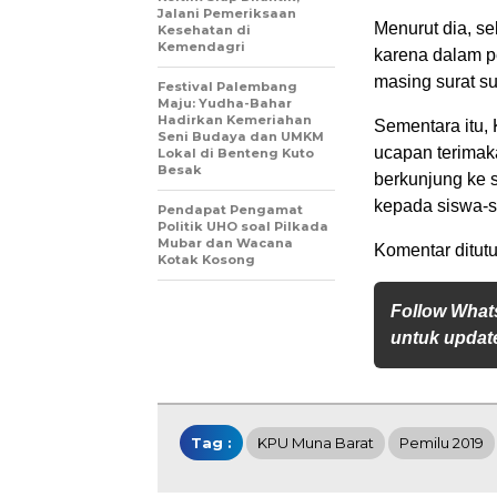
Jalani Pemeriksaan
Menurut dia, se
Kesehatan di
Kemendagri
karena dalam pe
masing surat s
Festival Palembang
Maju: Yudha-Bahar
Hadirkan Kemeriahan
Sementara itu
Seni Budaya dan UMKM
ucapan terimak
Lokal di Benteng Kuto
Besak
berkunjung ke
kepada siswa-sis
Pendapat Pengamat
Politik UHO soal Pilkada
Mubar dan Wacana
Komentar ditutu
Kotak Kosong
Follow What
untuk update
Tag :
KPU Muna Barat
Pemilu 2019