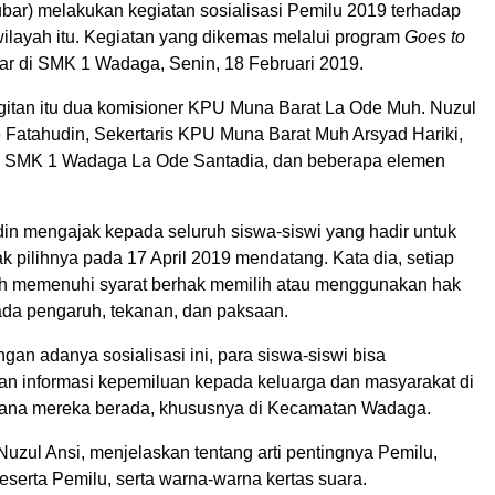
bar) melakukan kegiatan sosialisasi Pemilu 2019 terhadap
wilayah itu. Kegiatan yang dikemas melalui program
Goes to
lar di SMK 1 Wadaga, Senin, 18 Februari 2019.
gitan itu dua komisioner KPU Muna Barat La Ode Muh. Nuzul
 Fatahudin, Sekertaris KPU Muna Barat Muh Arsyad Hariki,
h SMK 1 Wadaga La Ode Santadia, dan beberapa elemen
in mengajak kepada seluruh siswa-siswi yang hadir untuk
 pilihnya pada 17 April 2019 mendatang. Kata dia, setiap
h memenuhi syarat berhak memilih atau menggunakan hak
 ada pengaruh, tekanan, dan paksaan.
ngan adanya sosialisasi ini, para siswa-siswi bisa
n informasi kepemiluan kepada keluarga dan masyarakat di
mana mereka berada, khususnya di Kecamatan Wadaga.
Nuzul Ansi, menjelaskan tentang arti pentingnya Pemilu,
serta Pemilu, serta warna-warna kertas suara.