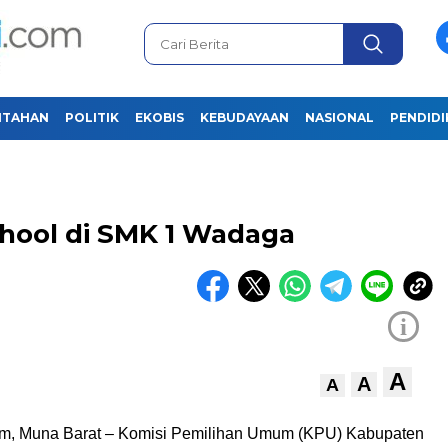
NTAHAN
POLITIK
EKOBIS
KEBUDAYAAN
NASIONAL
PENDID
hool di SMK 1 Wadaga
i
A
A
A
om, Muna Barat – Komisi Pemilihan Umum (KPU) Kabupaten