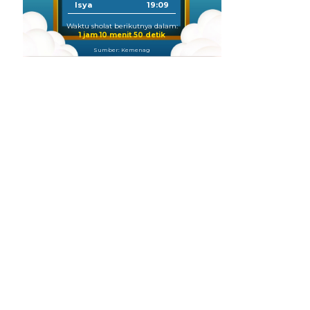
Isya
19:09
Waktu sholat berikutnya dalam:
1 jam 10 menit 49 detik
Sumber: Kemenag