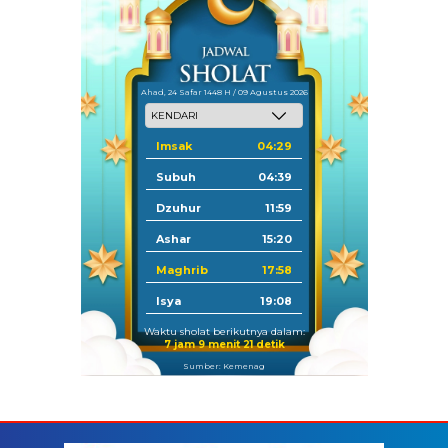
Ahad, 24 Safar 1448 H / 09 Agustus 2026
Imsak
04:29
Subuh
04:39
Dzuhur
11:59
Ashar
15:20
Maghrib
17:58
Isya
19:08
Waktu sholat berikutnya dalam:
7 jam 9 menit 21 detik
Sumber: Kemenag