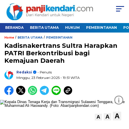
BERANDA
BERITA UTAMA
HUKUM
PEMERINTAHAN
PO
/
/
Home
BERITA UTAMA
PEMERINTAHAN
Kadisnakertrans Sultra Harapkan
PATRI Berkontribusi bagi
Kemajuan Daerah
Redaksi
- Penulis
Minggu, 23 Februari 2025
- 19:51 WITA
i
A
A
A