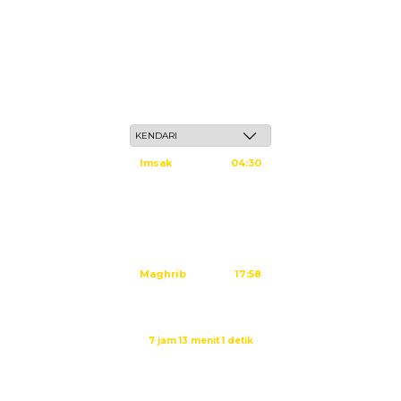
Jum'at, 22 Safar 1448 H / 07 Agustus 2026
Imsak
04:30
Subuh
04:40
Dzuhur
11:59
Ashar
15:20
Maghrib
17:58
Isya
19:09
Waktu sholat berikutnya dalam:
7 jam 13 menit 1 detik
Sumber: Kemenag