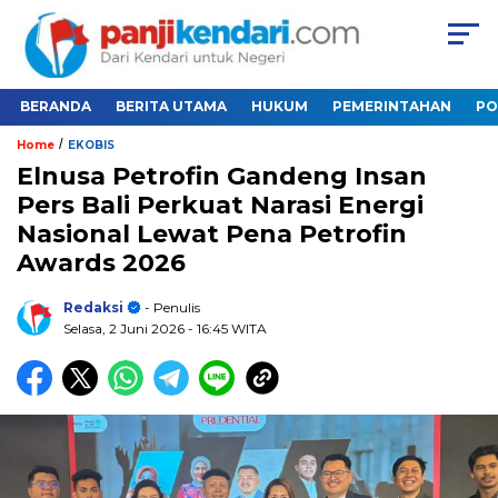
BERANDA
BERITA UTAMA
HUKUM
PEMERINTAHAN
PO
/
Home
EKOBIS
Elnusa Petrofin Gandeng Insan
Pers Bali Perkuat Narasi Energi
Nasional Lewat Pena Petrofin
Awards 2026
Redaksi
- Penulis
Selasa, 2 Juni 2026
- 16:45 WITA