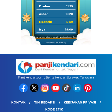
Dzuhur
11:59
Ashar
15:20
Maghrib
17:58
Isya
19:09
Tidak ada waktu sholat berikutnya hari ini.
Sumber: Kemenag
Panjikendari.com , Berita Kendari Sulawesi Tenggara
KONTAK
TIM REDAKSI
KEBIJAKAN PRIVASI
KODE ETIK