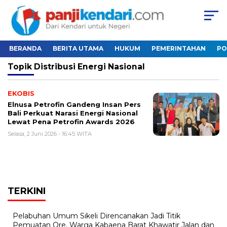
BERANDA
BERITA UTAMA
HUKUM
PEMERINTAHAN
PO
Topik
Distribusi Energi Nasional
EKOBIS
Elnusa Petrofin Gandeng Insan Pers
Bali Perkuat Narasi Energi Nasional
Lewat Pena Petrofin Awards 2026
Selasa, 2 Juni 2026 - 16:45 WITA
TERKINI
Pelabuhan Umum Sikeli Direncanakan Jadi Titik
Pemuatan Ore, Warga Kabaena Barat Khawatir Jalan dan