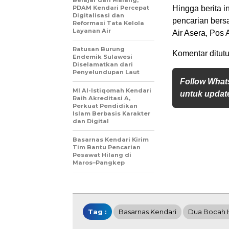
Belajar dari Malang,
PDAM Kendari Percepat
Hingga berita 
Digitalisasi dan
pencarian bers
Reformasi Tata Kelola
Layanan Air
Air Asera, Pos 
Ratusan Burung
Komentar ditutu
Endemik Sulawesi
Diselamatkan dari
Penyelundupan Laut
Follow What
MI Al-Istiqomah Kendari
untuk update
Raih Akreditasi A,
Perkuat Pendidikan
Islam Berbasis Karakter
dan Digital
Basarnas Kendari Kirim
Tim Bantu Pencarian
Pesawat Hilang di
Maros–Pangkep
Tag :
Basarnas Kendari
Dua Bocah 