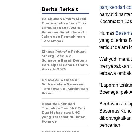
panjikendari.c
Berita Terkait
hanyut dihanta
Pelabuhan Umum Sikeli
Kecamatan Laso
Direncanakan Jadi Titik
Pemuatan Ore, Warga
Kabaena Barat Khawatir
Humas
Basarna
Jalan dan Permukiman
yang diterima 
Terdampak
tertidur dalam
Elnusa Petrofin Perkuat
Sinergi Media di
Wahyudi menutu
Sumatera Barat, Dorong
Partisipasi Pena Petrofin
menyebabkan tal
Awards 2025
terbawa ombak
BMKG: 22 Gempa di
Sultra dalam Sepekan,
“Laporan tenta
Terbanyak di Koltim dan
Boenaga, pak A
Konut
Berdasarkan lap
Basarnas Kendari
Turunkan Tim SAR Cari
Basarnas Kenda
Dua Mahasiswa UHO
yang Tersesat di Hutan
diberangkatkan
Konawe
pencarian.