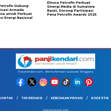
Elnusa Petrofin Perkuat
Petrofin Dukung
Sinergi Media di Sumatera
isasi Armada
Barat, Dorong Partisipasi
na untuk Perkuat
Pena Petrofin Awards 2025
usi Energi Nasional
Panjikendari.com , Berita Kendari Sulawesi Tenggara
KONTAK
TIM REDAKSI
KEBIJAKAN PRIVASI
KODE ETIK
PANJIKENDARI 2026