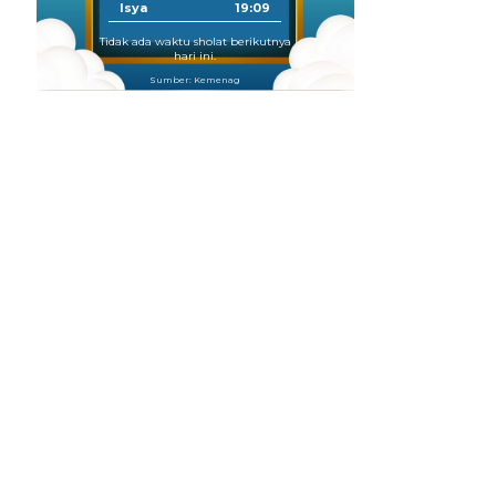
Isya
19:09
Tidak ada waktu sholat berikutnya
hari ini.
Sumber: Kemenag