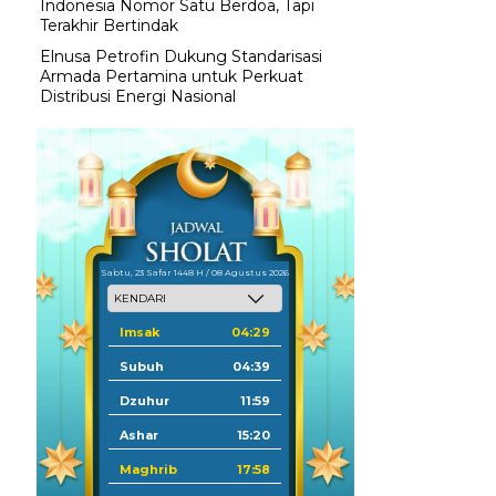
Indonesia Nomor Satu Berdoa, Tapi
Terakhir Bertindak
Elnusa Petrofin Dukung Standarisasi
Armada Pertamina untuk Perkuat
Distribusi Energi Nasional
Sabtu, 23 Safar 1448 H / 08 Agustus 2026
Imsak
04:29
Subuh
04:39
Dzuhur
11:59
Ashar
15:20
Maghrib
17:58