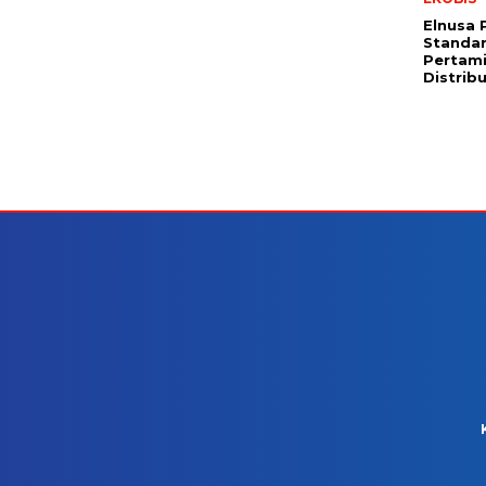
Elnusa 
Standar
Pertami
Distrib