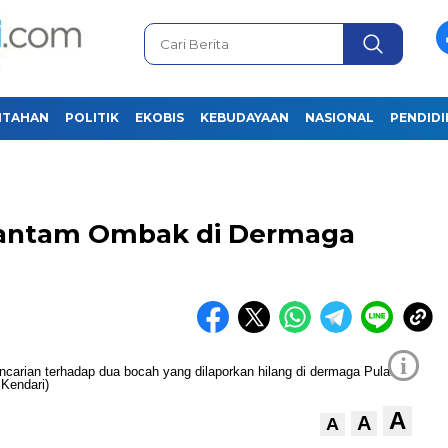
NTAHAN
POLITIK
EKOBIS
KEBUDAYAAN
NASIONAL
PENDID
hantam Ombak di Dermaga
i
A
A
A