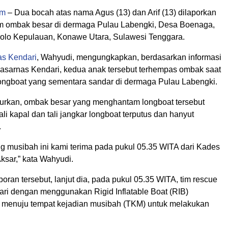
om
– Dua bocah atas nama Agus (13) dan Arif (13) dilaporkan
m ombak besar di dermaga Pulau Labengki, Desa Boenaga,
lo Kepulauan, Konawe Utara, Sulawesi Tenggara.
s Kendari
, Wahyudi, mengungkapkan, berdasarkan informasi
Basarnas Kendari, kedua anak tersebut terhempas ombak saat
 longboat yang sementara sandar di dermaga Pulau Labengki.
rkan, ombak besar yang menghantam longboat tersebut
i kapal dan tali jangkar longboat terputus dan hanyut
.
ng musibah ini kami terima pada pukul 05.35 WITA dari Kades
ksar,” kata Wahyudi.
oran tersebut, lanjut dia, pada pukul 05.35 WITA, tim rescue
ri dengan menggunakan Rigid Inflatable Boat (RIB)
 menuju tempat kejadian musibah (TKM) untuk melakukan