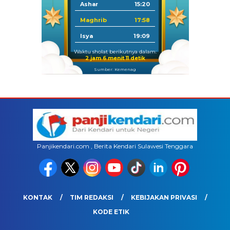
Ashar
15:20
Maghrib
17:58
Isya
19:09
Waktu sholat berikutnya dalam:
2 jam 6 menit 11 detik
Sumber: Kemenag
Panjikendari.com , Berita Kendari Sulawesi Tenggara
KONTAK
TIM REDAKSI
KEBIJAKAN PRIVASI
KODE ETIK