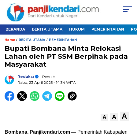
BERANDA
BERITA UTAMA
HUKUM
PEMERINTAHAN
PO
/
/
Home
BERITA UTAMA
PEMERINTAHAN
Bupati Bombana Minta Relokasi
Lahan oleh PT SSM Berpihak pada
Masyarakat
Redaksi
- Penulis
Rabu, 23 April 2025
- 14:34 WITA
A
A
A
Bombana, Panjikendari.com —
Pemerintah Kabupaten