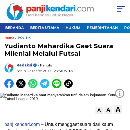
BERANDA
BERITA UTAMA
HUKUM
PEMERINTAHAN
PO
/
Home
POLITIK
Yudianto Mahardika Gaet Suara
Milenial Melalui Futsal
Redaksi
- Penulis
Senin, 25 Maret 2019
- 23:36 WITA
i
A
A
A
panjikendari.com
– Untuk menggaet suara dari kaum