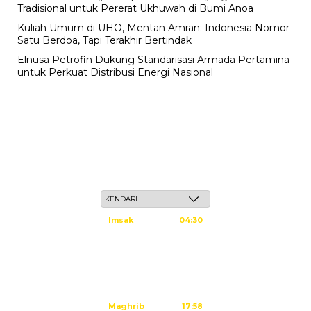
Tradisional untuk Pererat Ukhuwah di Bumi Anoa
Kuliah Umum di UHO, Mentan Amran: Indonesia Nomor
Satu Berdoa, Tapi Terakhir Bertindak
Elnusa Petrofin Dukung Standarisasi Armada Pertamina
untuk Perkuat Distribusi Energi Nasional
Jum'at, 22 Safar 1448 H / 07 Agustus 2026
Imsak
04:30
Subuh
04:40
Dzuhur
11:59
Ashar
15:20
Maghrib
17:58