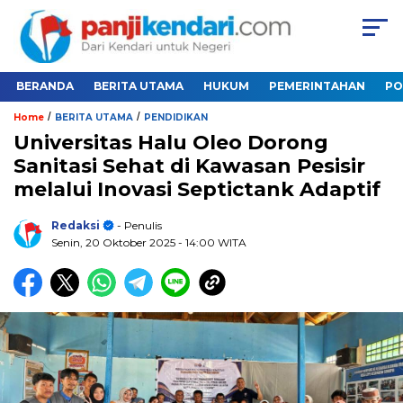
BERANDA
BERITA UTAMA
HUKUM
PEMERINTAHAN
PO
/
/
Home
BERITA UTAMA
PENDIDIKAN
Universitas Halu Oleo Dorong
Sanitasi Sehat di Kawasan Pesisir
melalui Inovasi Septictank Adaptif
Redaksi
- Penulis
Senin, 20 Oktober 2025
- 14:00 WITA