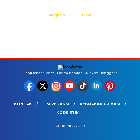
Ashar
15:20
Maghrib
17:58
Isya
19:09
Tidak ada waktu sholat berikutnya hari ini.
Sumber: Kemenag
Panjikendari.com , Berita Kendari Sulawesi Tenggara
KONTAK
TIM REDAKSI
KEBIJAKAN PRIVASI
KODE ETIK
PANJIKENDARI 2026