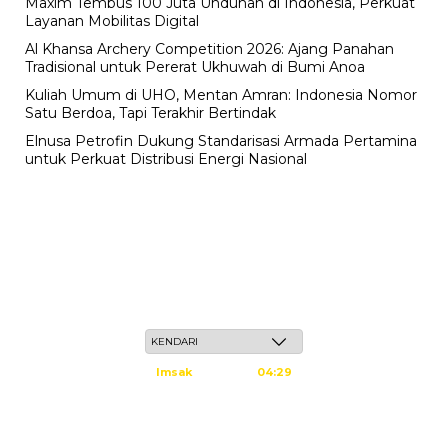
Maxim Tembus 100 Juta Unduhan di Indonesia, Perkuat
Layanan Mobilitas Digital
Al Khansa Archery Competition 2026: Ajang Panahan
Tradisional untuk Pererat Ukhuwah di Bumi Anoa
Kuliah Umum di UHO, Mentan Amran: Indonesia Nomor
Satu Berdoa, Tapi Terakhir Bertindak
Elnusa Petrofin Dukung Standarisasi Armada Pertamina
untuk Perkuat Distribusi Energi Nasional
Sabtu, 23 Safar 1448 H / 08 Agustus 2026
Imsak
04:29
Subuh
04:39
Dzuhur
11:59