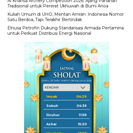
Al Khansa Archery Competition 2026: Ajang Panahan
Tradisional untuk Pererat Ukhuwah di Bumi Anoa
Kuliah Umum di UHO, Mentan Amran: Indonesia Nomor
Satu Berdoa, Tapi Terakhir Bertindak
Elnusa Petrofin Dukung Standarisasi Armada Pertamina
untuk Perkuat Distribusi Energi Nasional
Sabtu, 23 Safar 1448 H / 08 Agustus 2026
Imsak
04:29
Subuh
04:39
Dzuhur
11:59
Ashar
15:20