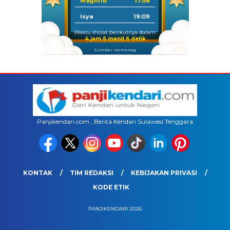
Maghrib
17:58
Isya
19:09
Waktu sholat berikutnya dalam:
4 jam 6 menit 5 detik
Sumber: Kemenag
Panjikendari.com , Berita Kendari Sulawesi Tenggara
KONTAK
TIM REDAKSI
KEBIJAKAN PRIVASI
KODE ETIK
PANJIKENDARI 2026