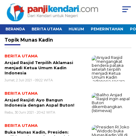
BERANDA
BERITA UTAMA
HUKUM
PEMERINTAHAN
PO
Topik
Munas Kadin
BERITA UTAMA
Arsjad Rasjid Terpilih Aklamasi
menjadi Ketua Umum Kadin
Indonesia
Jumat, 2 Juli 2021 - 09:22 WITA
BERITA UTAMA
Arsjad Rasjid: Ayo Bangun
Indonesia dengan Aspal Buton!
Rabu, 30 Juni 2021 - 20:42 WITA
BERITA UTAMA
Buka Munas Kadin, Presiden: