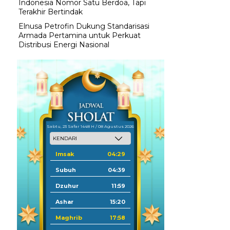
Indonesia Nomor Satu Berdoa, Tapi
Terakhir Bertindak
Elnusa Petrofin Dukung Standarisasi
Armada Pertamina untuk Perkuat
Distribusi Energi Nasional
Sabtu, 23 Safar 1448 H / 08 Agustus 2026
Imsak
04:29
Subuh
04:39
Dzuhur
11:59
Ashar
15:20
Maghrib
17:58