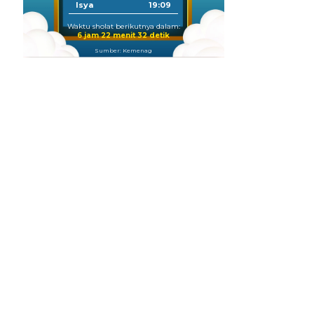
Isya
19:09
Waktu sholat berikutnya dalam:
6 jam 22 menit 32 detik
Sumber: Kemenag