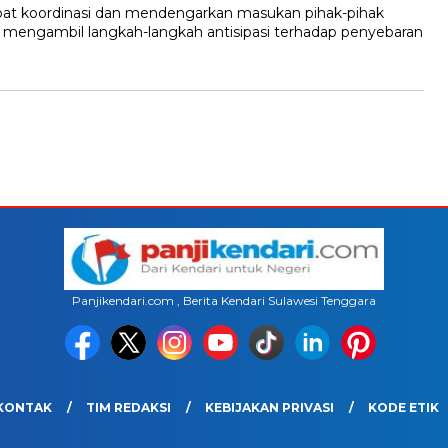
apat koordinasi dan mendengarkan masukan pihak-pihak
ya mengambil langkah-langkah antisipasi terhadap penyebaran
Panjikendari.com , Berita Kendari Sulawesi Tenggara
KONTAK
TIM REDAKSI
KEBIJAKAN PRIVASI
KODE ETIK