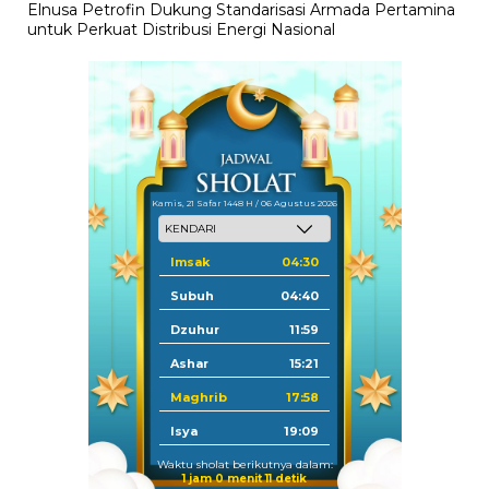
Elnusa Petrofin Dukung Standarisasi Armada Pertamina
untuk Perkuat Distribusi Energi Nasional
Kamis, 21 Safar 1448 H / 06 Agustus 2026
Imsak
04:30
Subuh
04:40
Dzuhur
11:59
Ashar
15:21
Maghrib
17:58
Isya
19:09
Waktu sholat berikutnya dalam:
1 jam 0 menit 11 detik