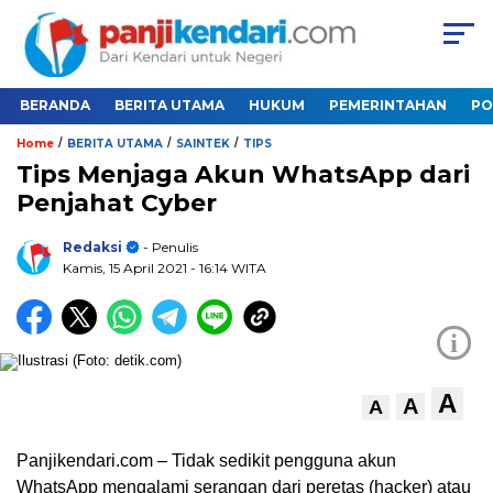
BERANDA
BERITA UTAMA
HUKUM
PEMERINTAHAN
PO
/
/
/
Home
BERITA UTAMA
SAINTEK
TIPS
Tips Menjaga Akun WhatsApp dari
Penjahat Cyber
Redaksi
- Penulis
Kamis, 15 April 2021
- 16:14 WITA
i
A
A
A
Panjikendari.com – Tidak sedikit pengguna akun
WhatsApp mengalami serangan dari peretas (hacker) atau