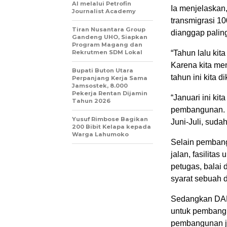
AI melalui Petrofin
Ia menjelaska
Journalist Academy
transmigrasi 1
Tiran Nusantara Group
dianggap palin
Gandeng UHO, Siapkan
Program Magang dan
Rekrutmen SDM Lokal
“Tahun lalu ki
Karena kita m
Bupati Buton Utara
tahun ini kita d
Perpanjang Kerja Sama
Jamsostek, 8.000
Pekerja Rentan Dijamin
“Januari ini ki
Tahun 2026
pembangunan. Ki
Yusuf Rimbose Bagikan
Juni-Juli, suda
200 Bibit Kelapa kepada
Warga Lahumoko
Selain pembang
jalan, fasilita
petugas, balai
syarat sebuah 
Sedangkan DAK 
untuk pembangu
pembangunan jal