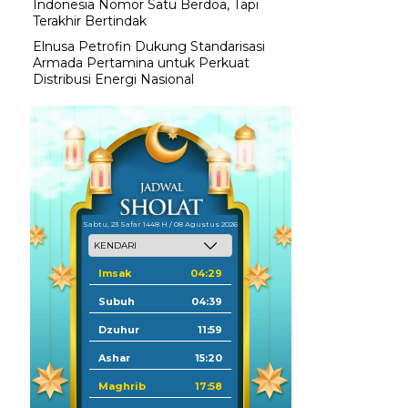
Indonesia Nomor Satu Berdoa, Tapi
Terakhir Bertindak
Elnusa Petrofin Dukung Standarisasi
Armada Pertamina untuk Perkuat
Distribusi Energi Nasional
Sabtu, 23 Safar 1448 H / 08 Agustus 2026
Imsak
04:29
Subuh
04:39
Dzuhur
11:59
Ashar
15:20
Maghrib
17:58