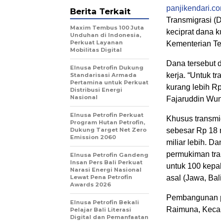
panjikendari.c
Berita Terkait
Transmigrasi (
Maxim Tembus 100 Juta
keciprat dana k
Unduhan di Indonesia,
Perkuat Layanan
Kementerian Te
Mobilitas Digital
Dana tersebut d
Elnusa Petrofin Dukung
kerja. “Untuk tr
Standarisasi Armada
Pertamina untuk Perkuat
kurang lebih Rp
Distribusi Energi
Nasional
Fajaruddin Wuna
Elnusa Petrofin Perkuat
Khusus transmi
Program Hutan Petrofin,
Dukung Target Net Zero
sebesar Rp 18 
Emission 2060
miliar lebih. 
permukiman tra
Elnusa Petrofin Gandeng
Insan Pers Bali Perkuat
untuk 100 kepal
Narasi Energi Nasional
Lewat Pena Petrofin
asal (Jawa, Bali
Awards 2026
Pembangunan pe
Elnusa Petrofin Bekali
Raimuna, Kecam
Pelajar Bali Literasi
Digital dan Pemanfaatan