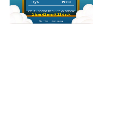
Isya
19:09
Waktu sholat berikutnya dalam:
2 jam 42 menit 21 detik
Sumber: Kemenag