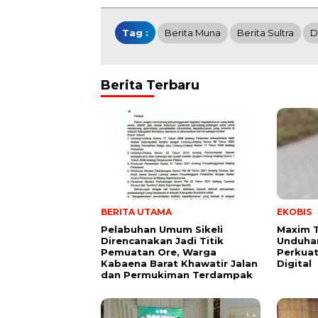
Tag :
Berita Muna
Berita Sultra
D
Berita Terbaru
BERITA UTAMA
EKOBIS
Pelabuhan Umum Sikeli
Maxim 
Direncanakan Jadi Titik
Unduhan
Pemuatan Ore, Warga
Perkuat
Kabaena Barat Khawatir Jalan
Digital
dan Permukiman Terdampak