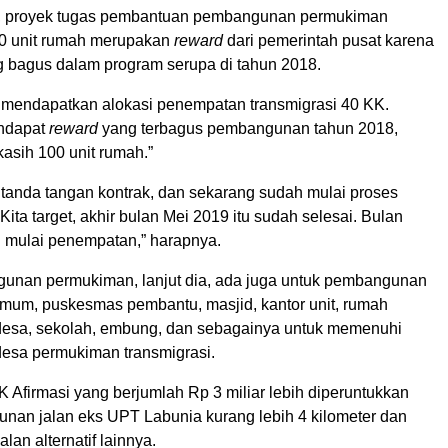
n, proyek tugas pembantuan pembangunan permukiman
00 unit rumah merupakan
reward
dari pemerintah pusat karena
g bagus dalam program serupa di tahun 2018.
ta mendapatkan alokasi penempatan transmigrasi 40 KK.
endapat
reward
yang terbagus pembangunan tahun 2018,
ikasih 100 unit rumah.”
ta tanda tangan kontrak, dan sekarang sudah mulai proses
ta target, akhir bulan Mei 2019 itu sudah selesai. Bulan
h mulai penempatan,” harapnya.
unan permukiman, lanjut dia, ada juga untuk pembangunan
s umum, puskesmas pembantu, masjid, kantor unit, rumah
 desa, sekolah, embung, dan sebagainya untuk memenuhi
desa permukiman transmigrasi.
Afirmasi yang berjumlah Rp 3 miliar lebih diperuntukkan
nan jalan eks UPT Labunia kurang lebih 4 kilometer dan
an alternatif lainnya.