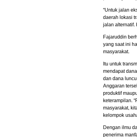
“Untuk jalan ek
daerah lokasi 
jalan alternati
Fajaruddin berh
yang saat ini 
masyarakat.
Itu untuk trans
mendapat dana 
dan dana luncur
Anggaran terse
produktif maupu
keterampilan. “
masyarakat, kit
kelompok usaha
Dengan ilmu da
penerima manfa