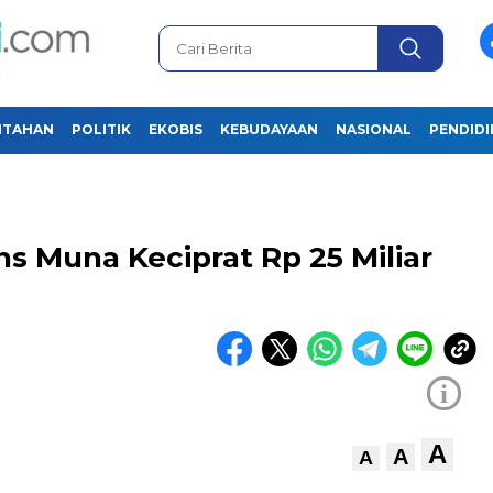
NTAHAN
POLITIK
EKOBIS
KEBUDAYAAN
NASIONAL
PENDID
ns Muna Keciprat Rp 25 Miliar
i
A
A
A