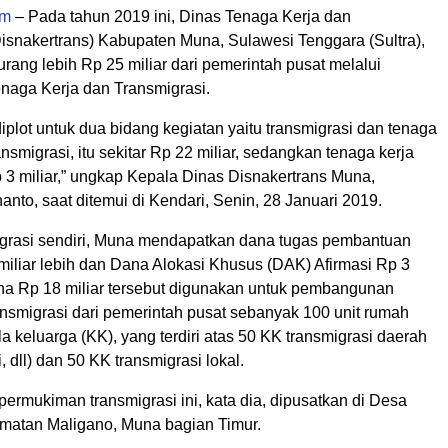
om
– Pada tahun 2019 ini, Dinas Tenaga Kerja dan
Disnakertrans) Kabupaten Muna, Sulawesi Tenggara (Sultra),
urang lebih Rp 25 miliar dari pemerintah pusat melalui
naga Kerja dan Transmigrasi.
iplot untuk dua bidang kegiatan yaitu transmigrasi dan tenaga
ansmigrasi, itu sekitar Rp 22 miliar, sedangkan tenaga kerja
 3 miliar,” ungkap Kepala Dinas Disnakertrans Muna,
nto, saat ditemui di Kendari, Senin, 28 Januari 2019.
grasi sendiri, Muna mendapatkan dana tugas pembantuan
miliar lebih dan Dana Alokasi Khusus (DAK) Afirmasi Rp 3
Dana Rp 18 miliar tersebut digunakan untuk pembangunan
nsmigrasi dari pemerintah pusat sebanyak 100 unit rumah
a keluarga (KK), yang terdiri atas 50 KK transmigrasi daerah
, dll) dan 50 KK transmigrasi lokal.
rmukiman transmigrasi ini, kata dia, dipusatkan di Desa
atan Maligano, Muna bagian Timur.