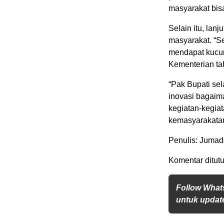
masyarakat bis
Selain itu, lanj
masyarakat. “Se
mendapat kucura
Kementerian tah
“Pak Bupati se
inovasi bagaim
kegiatan-kegiat
kemasyarakatan
Penulis: Jumadd
Komentar ditutu
Follow What
untuk update