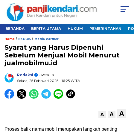
BERANDA
BERITA UTAMA
HUKUM
PEMERINTAHAN
PO
/
/
Home
EKOBIS
Media Partner
Syarat yang Harus Dipenuhi
Sebelum Menjual Mobil Menurut
jualmobilmu.id
Redaksi
- Penulis
Selasa, 25 Februari 2025
- 16:25 WITA
A
A
A
Proses balik nama mobil merupakan langkah penting