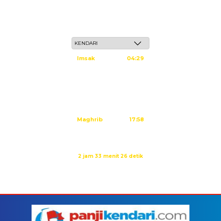
Ahad, 24 Safar 1448 H / 09 Agustus 2026
Imsak
04:29
Subuh
04:39
Dzuhur
11:59
Ashar
15:20
Maghrib
17:58
Isya
19:08
Waktu sholat berikutnya dalam:
2 jam 33 menit 25 detik
Sumber: Kemenag